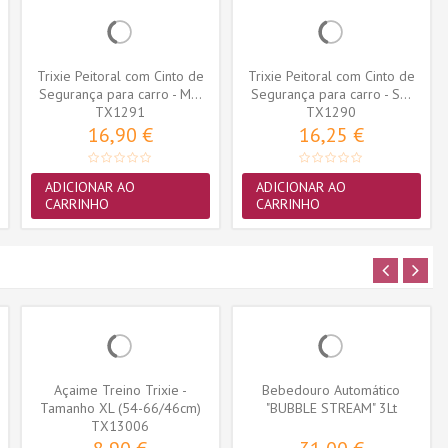
Trixie Peitoral com Cinto de
Trixie Peitoral com Cinto de
Segurança para carro - M...
Segurança para carro - S...
TX1291
TX1290
16,90 €
16,25 €
ADICIONAR AO
ADICIONAR AO
CARRINHO
CARRINHO
Açaime Treino Trixie -
Bebedouro Automático
Tamanho XL (54-66/46cm)
"BUBBLE STREAM" 3Lt
(TX13006)
TX13006
(Azul/Branco)