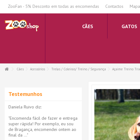
.
ZooFan - 5% Desconto em todas as encomendas
Contactos
Mapa 
CÃES
GATOS
Cães
Acessórios
Trelas / Coleiras/ Treino / Segurança
Açaime Treino Tri
Testemunhos
Daniela Ruivo diz:
"Encomenda fácil de fazer e entrega
super rápida! Por exemplo, eu sou
de Bragança, encomendei ontem ao
final da ..."