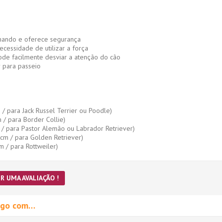
mando e oferece segurança
cessidade de utilizar a força
de facilmente desviar a atenção do cão
ar para passeio
m / para Jack Russel Terrier ou Poodle)
m / para Border Collie)
m / para Pastor Alemão ou Labrador Retriever)
7 cm / para Golden Retriever)
cm / para Rottweiler)
R UMA AVALIAÇÃO !
migo com…