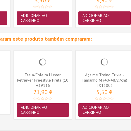
5,50 €
4,90 €
ADICIONAR AO
ADICIONAR AO
CARRINHO
CARRINHO
raram este produto também compraram:
Trela/Coleira Hunter
Açaime Treino Trixie -
Retriever Freestyle Preta (10
Tamanho M (40-48/27cm)
H39116
mm x...
(TX13003)
TX13003
21,90 €
5,50 €
ADICIONAR AO
ADICIONAR AO
CARRINHO
CARRINHO