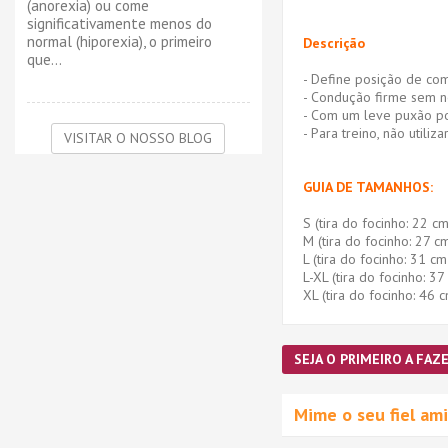
(anorexia) ou come
significativamente menos do
normal (hiporexia), o primeiro
Descrição
que...
- Define posição de co
- Condução firme sem ne
- Com um leve puxão po
- Para treino, não utiliz
VISITAR O NOSSO BLOG
GUIA DE TAMANHOS:
S (tira do focinho: 22 c
M (tira do focinho: 27 c
L (tira do focinho: 31 c
L-XL (tira do focinho: 3
XL (tira do focinho: 46 
SEJA O PRIMEIRO A FAZE
Mime o seu fiel a