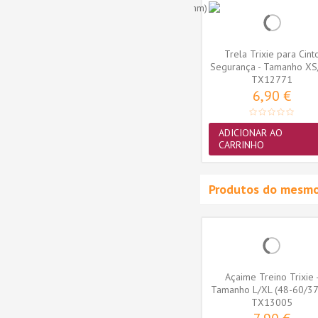
xie -
Trela Extensível Flexi New
Trela Trixie para Cint
/46cm)
Classic M com Fita ( Vermelha
Segurança - Tamanho XS/
)
TX12771
18,95 €
6,90 €
ADICIONAR AO
ADICIONAR AO
CARRINHO
CARRINHO
Produtos do mesmo
quaToy
Brinquedo Trixie AquaToy
Açaime Treino Trixie 
 em
Bola em Borracha
Tamanho L/XL (48-60/3
Termoplástica...
TX33446
(TX13005)
TX13005