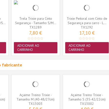
o
Trela Trixie para Cinto
Trixie Peitoral com Cinto de
S...
Segurança - Tamanho S/M...
Segurança para carro - L...
TX1289
TX1292
7,80 €
17,10 €
ADICIONAR AO
ADICIONAR AO
CARRINHO
CARRINHO
 fabricante
-
Açaime Treino Trixie -
Açaime Treino Trixie -
7cm)
Tamanho M (40-48/27cm)
Tamanho S (35-42/22cm)
(TX13003)
TX13003
(TX13002)
TX13002