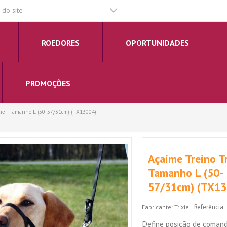
do site
ROEDORES
OPORTUNIDADES
PROMOÇÕES
xie - Tamanho L (50-57/31cm) (TX13004)
Açaime Treino Tr
Tamanho L (50-
57/31cm) (TX13
Referência:
Fabricante:
Trixie
Define posição de comand