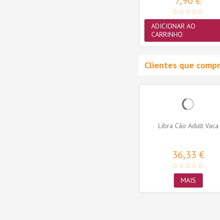
3,36 €
7,90 €
ADICIONAR AO
ADICIONAR AO
CARRINHO
CARRINHO
Clientes que comp
Disco
Luva Trixie para Escovar
Libra Cão Adult Vaca
acha
(TX23391)
TX23391
5,99 €
36,33 €
ADICIONAR AO
MAIS
CARRINHO