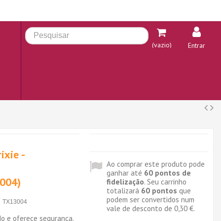
(vazio)
Entrar
ixie -
Ao comprar este produto pode
ganhar até
60
pontos de
004)
fidelização
. Seu carrinho
totalizará
60
pontos
que
podem ser convertidos num
TX13004
vale de desconto de
0,30 €
.
o e oferece segurança.