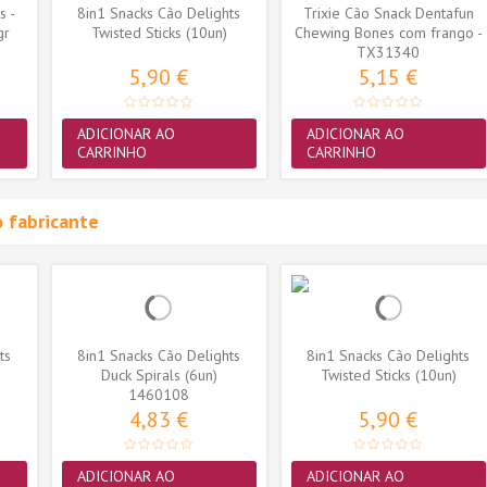
s -
8in1 Snacks Cão Delights
Trixie Cão Snack Dentafun
gr
Twisted Sticks (10un)
Chewing Bones com frango -
TX31340
8...
5,90 €
5,15 €
ADICIONAR AO
ADICIONAR AO
CARRINHO
CARRINHO
 fabricante
ts
8in1 Snacks Cão Delights
8in1 Snacks Cão Delights
Duck Spirals (6un)
Twisted Sticks (10un)
1460108
4,83 €
5,90 €
ADICIONAR AO
ADICIONAR AO