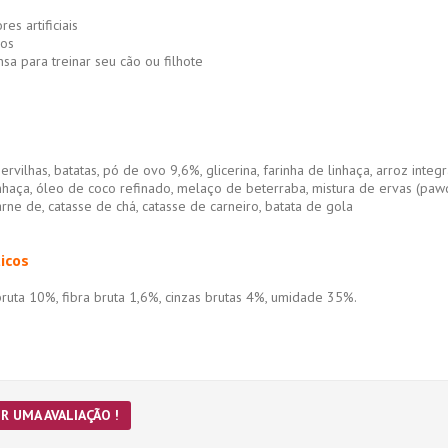
s artificiais
os
para treinar seu cão ou filhote
rvilhas, batatas, pó de ovo 9,6%, glicerina, farinha de linhaça, arroz integ
inhaça, óleo de coco refinado, melaço de beterraba, mistura de ervas (pawd
arne de, catasse de chá, catasse de carneiro, batata de gola
icos
ruta 10%, fibra bruta 1,6%, cinzas brutas 4%, umidade 35%.
R UMA AVALIAÇÃO !