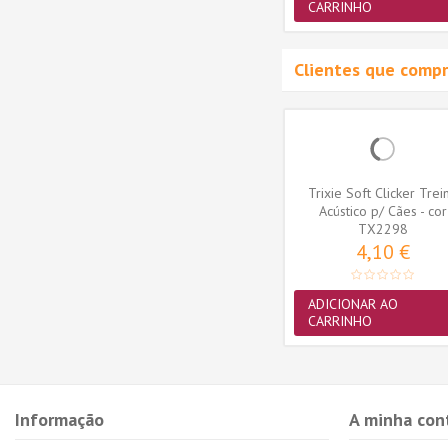
CARRINHO
CARRINHO
Clientes que comp
-10%
icks
Orijen Cão Puppy
Trixie Soft Clicker Trei
 Care
Acústico p/ Cães - cor
r
sortida...
TX2298
92,19 €
4,10 €
 €
MAIS
ADICIONAR AO
CARRINHO
Informação
A minha con