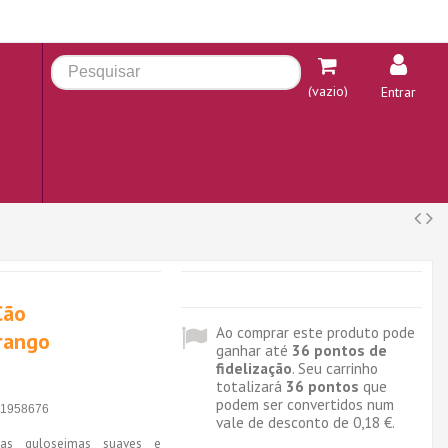
(vazio)
Entrar
Cão
Ao comprar este produto pode
Frango
ganhar até
36
pontos de
fidelização
. Seu carrinho
totalizará
36
pontos
que
podem ser convertidos num
1958676
vale de desconto de
0,18 €
.
as guloseimas suaves e