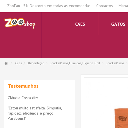
.
ZooFan - 5% Desconto em todas as encomendas
Contactos
Mapa 
CÃES
GATOS
Cães
Alimentação
Snacks/Ossos, Húmidos, Higiene Oral
Snacks/Ossos
Testemunhos
Cláudia Costa diz:
"Estou muito satisfeita. Simpatia,
rapidez, eficiência e preço.
Parabéns!"