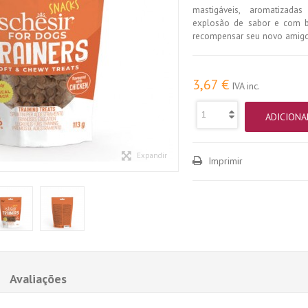
mastigáveis, aromatiza
explosão de sabor e com ba
recompensar seu novo amig
3,67 €
IVA inc.
ADICIONA
Expandir
Imprimir
Avaliações