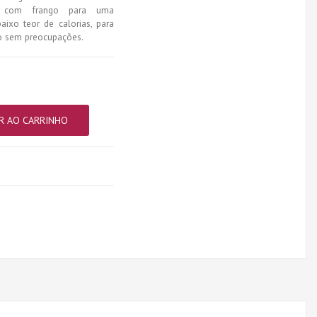
das com frango para uma
ixo teor de calorias, para
o sem preocupações.
R AO CARRINHO