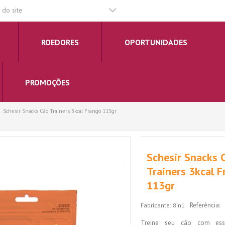
do site
ROEDORES
OPORTUNIDADES
PROMOÇÕES
Schesir Snacks Cão Trainers 3kcal Frango 113gr
Schesir Snacks 
Trainers 3kcal 
113gr
Referência:
Fabricante:
8in1
Treine seu cão com ess