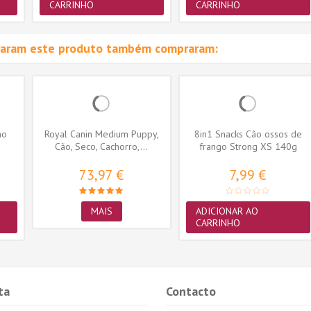
CARRINHO
CARRINHO
raram este produto também compraram:
no
Royal Canin Medium Puppy,
8in1 Snacks Cão ossos de
Cão, Seco, Cachorro,...
frango Strong XS 140g
(7ossos)
73,97 €
7,99 €
MAIS
ADICIONAR AO
CARRINHO
ta
Contacto