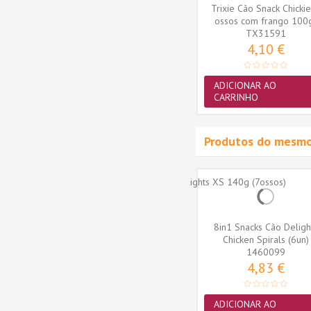
e Snacks
Trixie Cão Snack Cheese
Trixie Cão Snack Chickie
kg (7...
Chicken Stripes - tiras de
ossos com frango 100
TX31586
frango...
(TX31591)
TX31591
4,10 €
4,10 €
ADICIONAR AO
ADICIONAR AO
CARRINHO
CARRINHO
Produtos do mesmo
asties
8in1 Snacks Cão Tasties
8in1 Snacks Cão Deligh
85gr
Chicken Breasts 85gr
Chicken Spirals (6un)
1460100
1460099
3,67 €
4,83 €
ADICIONAR AO
ADICIONAR AO