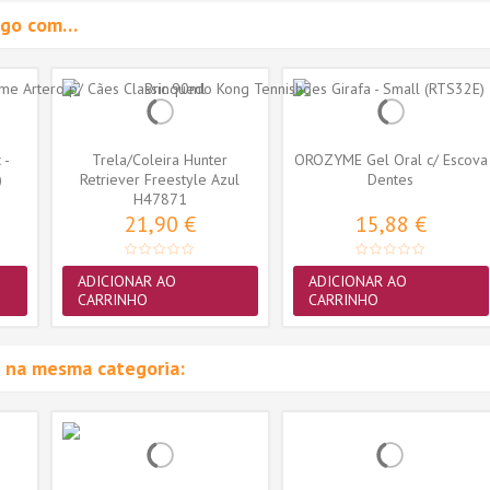
migo com…
 -
Trela/Coleira Hunter
OROZYME Gel Oral c/ Escova
)
Retriever Freestyle Azul
Dentes
Petroleo...
H47871
21,90 €
15,88 €
ADICIONAR AO
ADICIONAR AO
CARRINHO
CARRINHO
 na mesma categoria: