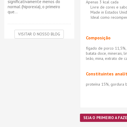
significativamente menos do
Apenas 3 kcal cada
normal (hiporexia), o primeiro
Livre de cores e sabore
que...
Made in Estados Unid
Ideal como recompensa 
VISITAR O NOSSO BLOG
Composição
fígado de porco 11,5%, e
batata doce, minerais, l
leão, mina, extrato de c
Constituintes analít
proteína 15%, gordura b
SEJA O PRIMEIRO A FAZE