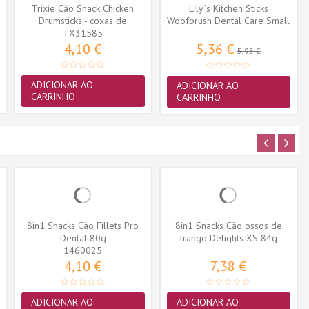
Trixie Cão Snack Chicken
Lily´s Kitchen Sticks
Drumsticks - coxas de
Woofbrush Dental Care Small
TX31585
frango...
154gr
4,10 €
5,36 €
5,95 €
ADICIONAR AO
ADICIONAR AO
CARRINHO
CARRINHO
8in1 Snacks Cão Fillets Pro
8in1 Snacks Cão ossos de
Dental 80g
frango Delights XS 84g
1460025
(7ossos)
4,10 €
7,38 €
ADICIONAR AO
ADICIONAR AO