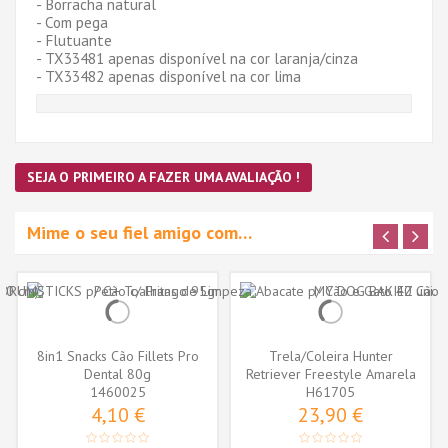
- Borracha natural
- Com pega
- Flutuante
- TX33481 apenas disponível na cor laranja/cinza
- TX33482 apenas disponível na cor lima
SEJA O PRIMEIRO A FAZER UMA AVALIAÇÃO !
Mime o seu fiel amigo com…
8in1 Snacks Cão Fillets Pro
Trela/Coleira Hunter
Dental 80g
Retriever Freestyle Amarela
1460025
Neon (10...
H61705
4,10 €
23,90 €