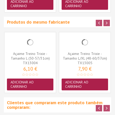
ADICIONAR AO
ADICIONAR AO
CARRINHO
CARRINHO
Produtos do mesmo fabricante
Açaime Treino Trixie -
Açaime Treino Trixie -
Tamanho L (50-57/31cm)
Tamanho L/XL (48-60/37cm)
(TX13004)
TX13004
(TX13005)
TX13005
6,10 €
7,90 €
ADICIONAR AO
ADICIONAR AO
CARRINHO
CARRINHO
Clientes que compraram este produto também
compraram: