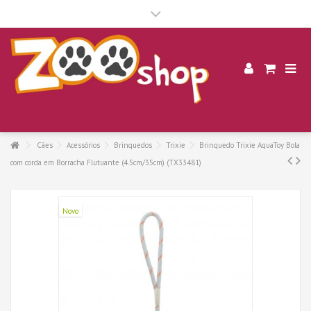
.
Cães
Acessórios
Brinquedos
Trixie
Brinquedo Trixie AquaToy Bola
com corda em Borracha Flutuante (4.5cm/35cm) (TX33481)
Novo