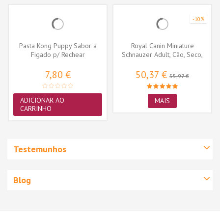
-10%
Pasta Kong Puppy Sabor a
Royal Canin Miniature
Figado p/ Rechear
Schnauzer Adult, Cão, Seco,
Brinquedos (XS4E)
Adulto,...
7,80 €
50,37 €
55,97 €
ADICIONAR AO
MAIS
CARRINHO
Testemunhos
Blog