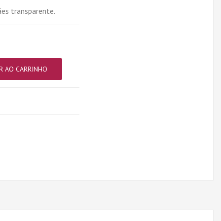
ães transparente.
R AO CARRINHO