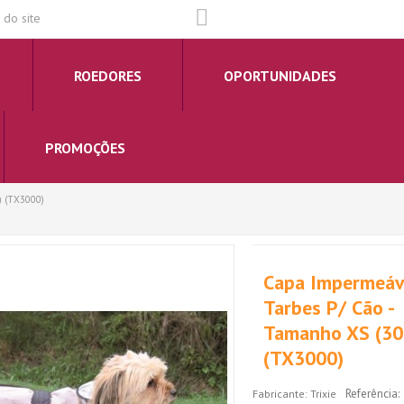
do site
ROEDORES
OPORTUNIDADES
PROMOÇÕES
) (TX3000)
Capa Impermeáve
Tarbes P/ Cão -
Tamanho XS (30
(TX3000)
Referência:
Fabricante:
Trixie