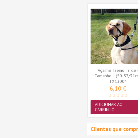
quaToy
Brinquedo Trixie AquaToy
 em
Bola em Borracha
Termoplástica...
TX33446
3,36 €
ADICIONAR AO
CARRINHO
Açaime Treino Trixie 
Tamanho L (50-57/31c
(TX13004)
TX13004
6,10 €
ADICIONAR AO
CARRINHO
Clientes que comp