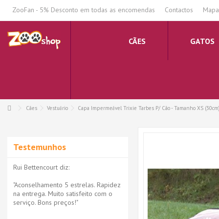
.
ZooFan - 5% Desconto em todas as encomendas
Contactos
Mapa 
CÃES
GATOS
Cães
Vestuário
Capa Impermeável Trixie Tarbes P/ Cão - Tamanho XS (30cm
Testemunhos
Rui Bettencourt diz:
"Aconselhamento 5 estrelas. Rapidez
na entrega. Muito satisfeito com o
serviço. Bons preços!"