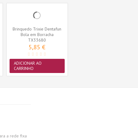
Brinquedo Trixie Dentafun
Bola em Borracha
Termoplástica...
TX33680
5,85 €
ADICIONAR AO
CARRINHO
a a rede fixa