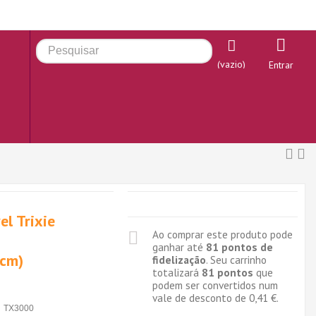
(vazio)
Entrar
l Trixie
Ao comprar este produto pode
ganhar até
81
pontos de
cm)
fidelização
. Seu carrinho
totalizará
81
pontos
que
podem ser convertidos num
vale de desconto de
0,41 €
.
TX3000