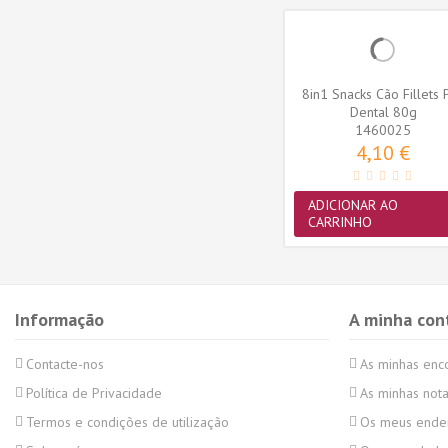
8in1 Snacks Cão Fillets 
Dental 80g
1460025
4,10 €
ADICIONAR AO
CARRINHO
Informação
A minha con
Contacte-nos
As minhas en
Política de Privacidade
As minhas nota
Termos e condições de utilização
Os meus ende