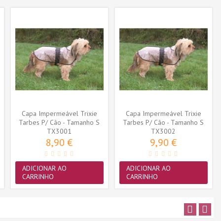
Capa Impermeável Trixie
Capa Impermeável Trixie
Tarbes P/ Cão - Tamanho S
Tarbes P/ Cão - Tamanho S
(34cm)...
TX3001
(38cm)...
TX3002
8,90 €
9,90 €
ADICIONAR AO
ADICIONAR AO
CARRINHO
CARRINHO