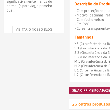
significativamente menos do
Descrição do Produ
normal (hiporexia), o primeiro
que...
- Com proteção no pei
- Motivo (patinhas) re
- Com fecho velcro
- Em PVC
- Cores: transparente
VISITAR O NOSSO BLOG
Tamanhos:
XS (Circunferência da B
S 1 (Circunferência da 
S 2 (Circunferência da 
S 3 (Circunferência da 
M 1 (Circunferência da 
M 2 (Circunferência da
L 1 (Circunferência da 
L 2 (Circunferência da 
SEJA O PRIMEIRO A FAZE
23 outros produtos