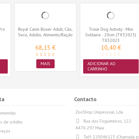
Pro
Royal Canin Boxer Adult, Cão,
Trixie Dog Activity - Mini
Seco, Adulto, Alimento/Ração
Solitaire - 20cm (TX32023)
TX32023
68,15 €
10,40 €
MAIS
ADICIONAR AO
CARRINHO
ta
Contacto
ZooShop Unipessoal, Lda
comendas
Rua dos Fogueteiros, 122
s de crédito
4470-297 Maia
reços
Telf:
220046123 (Chamada par