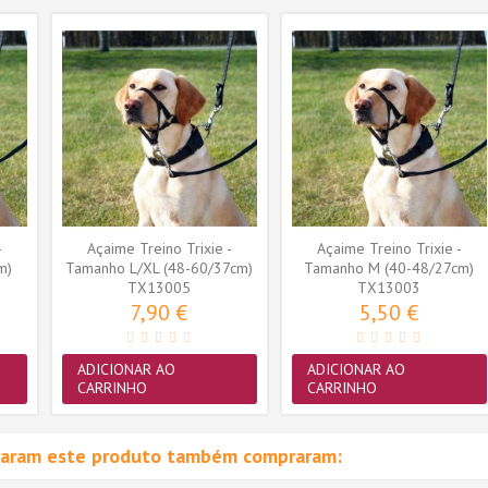
-
Açaime Treino Trixie -
Açaime Treino Trixie -
m)
Tamanho L/XL (48-60/37cm)
Tamanho M (40-48/27cm)
(TX13005)
TX13005
(TX13003)
TX13003
7,90 €
5,50 €
ADICIONAR AO
ADICIONAR AO
CARRINHO
CARRINHO
raram este produto também compraram: