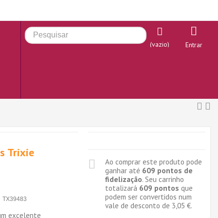
(vazio)
Entrar
s Trixie
Ao comprar este produto pode
ganhar até
609
pontos de
fidelização
. Seu carrinho
totalizará
609
pontos
que
podem ser convertidos num
TX39483
vale de desconto de
3,05 €
.
 um excelente