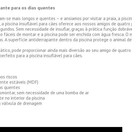
cante para os dias quentes
am-se mais longos e quentes – e ansiamos por visitar a praia, a pis
a piscina insuflável para cães oferece aos nossos amigos de quatro p
ndos. Sem necessidade de insuflar, graças à prática função dobrável 
ão fáceis de montar e a piscina pode ser enchida com água fresca. O 
s. A superfície antiderrapante dentro da piscina protege o animal de
tico, pode proporcionar ainda mais diversão ao seu amigo de quatro p
rfeito para a piscina insuflável para cães.
aos riscos
mente estáveis (MDF)
ias quentes
esmontar, sem necessidade de uma bomba de ar
e no interior da piscina
om válvula de drenagem