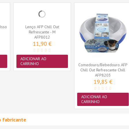
Osso
Lenço AFP Chill Out
Refrescante - M
AFP8012
11,90 €
ADICIONAR AO
CARRINHO
Comedouro/Bebedouro AFP
Chill Out Refrescante Chill
AFP8203
500ml
19,85 €
ADICIONAR AO
CARRINHO
 fabricante