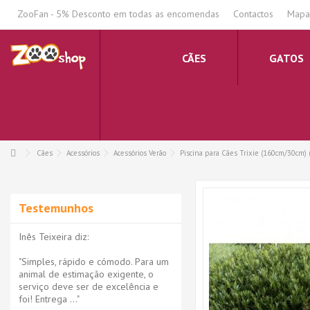
.
ZooFan - 5% Desconto em todas as encomendas
Contactos
Mapa 
CÃES
GATOS
Cães
Acessórios
Acessórios Verão
Piscina para Cães Trixie (160cm/30cm)
Testemunhos
Inês Teixeira diz:
"Simples, rápido e cómodo. Para um
animal de estimação exigente, o
serviço deve ser de excelência e
foi! Entrega ..."