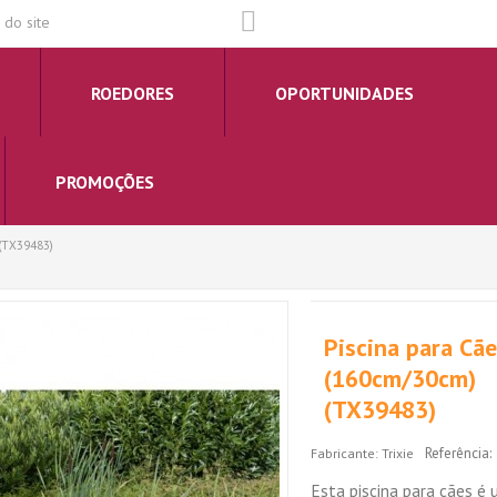
do site
ROEDORES
OPORTUNIDADES
PROMOÇÕES
 (TX39483)
Piscina para Cãe
(160cm/30cm)
(TX39483)
Referência:
Fabricante:
Trixie
Esta piscina para cães é