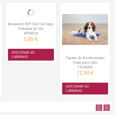
Brinquedo AFP Chill Out Sapo
Flutuante (8 cm)
AFP8014
5,85 €
ADICIONAR AO
CARRINHO
Tapete de Arrefecimento
Trixie para Cães
(65cmx50cm)...
TX28684
21,90 €
ADICIONAR AO
CARRINHO