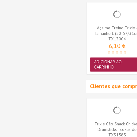
quaToy
Brinquedo Trixie AquaToy
Açaime Treino Trixie 
 em
Bola em Borracha
Tamanho L (50-57/31c
Termoplástica...
TX33446
(TX13004)
TX13004
3,36 €
6,10 €
ADICIONAR AO
ADICIONAR AO
CARRINHO
CARRINHO
Clientes que comp
Trixie Cão Snack Chick
Drumsticks - coxas de
TX31585
frango...