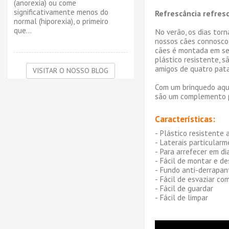
(anorexia) ou come
significativamente menos do
Refrescância refres
normal (hiporexia), o primeiro
que...
No verão, os dias torn
nossos cães connosco, 
cães é montada em segu
plástico resistente, s
amigos de quatro pata
VISITAR O NOSSO BLOG
Com um brinquedo aquá
são um complemento pe
Características:
- Plástico resistente 
- Laterais particular
- Para arrefecer em d
- Fácil de montar e d
- Fundo anti-derrapant
- Fácil de esvaziar c
- Fácil de guardar
- Fácil de limpar