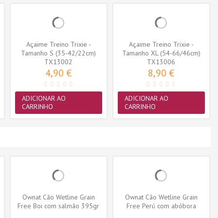
Açaime Treino Trixie -
Açaime Treino Trixie -
Tamanho S (35-42/22cm)
Tamanho XL (54-66/46cm)
(TX13002)
TX13002
(TX13006)
TX13006
4,90 €
8,90 €
ADICIONAR AO
ADICIONAR AO
CARRINHO
CARRINHO
Ownat Cão Wetline Grain
Ownat Cão Wetline Grain
Free Boi com salmão 395gr
Free Perú com abóbora
395gr