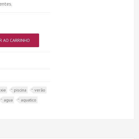
entes.
R AO CARRINHO
ixie
piscina
verão
agua
aquatico