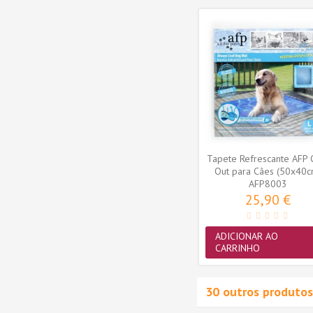
Novidade
lyFlops
Brinquedo Trixie AquaToy
Tapete Refrescante AFP C
(RBF1E)
Bola com corda em
Out para Cães (50x40c
Borracha...
TX33481
AFP8003
4,31 €
25,90 €
ADICIONAR AO
ADICIONAR AO
CARRINHO
CARRINHO
30 outros produtos