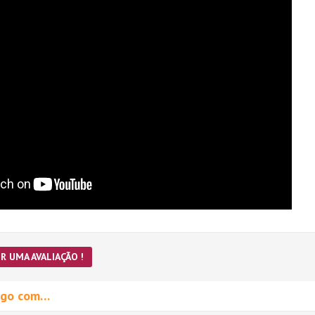
R UMA AVALIAÇÃO !
migo com…