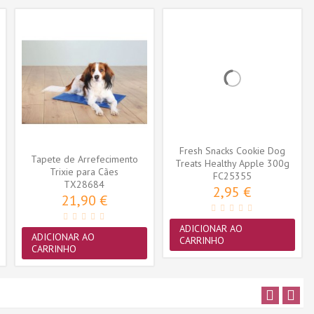
Fresh Snacks Cookie Dog
Tapete de Arrefecimento
Treats Healthy Apple 300g
Trixie para Cães
FC25355
(65cmx50cm)...
TX28684
2,95 €
21,90 €
ADICIONAR AO
ADICIONAR AO
CARRINHO
CARRINHO