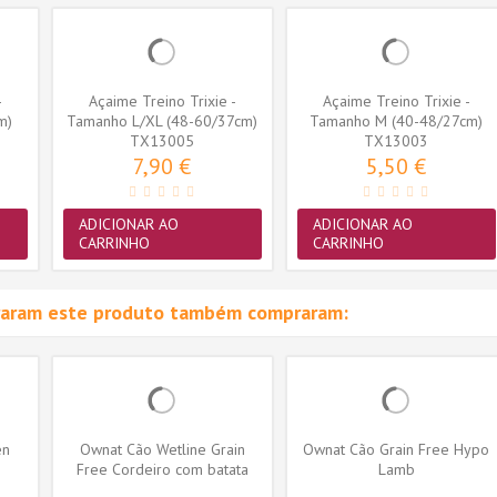
-
Açaime Treino Trixie -
Açaime Treino Trixie -
m)
Tamanho L/XL (48-60/37cm)
Tamanho M (40-48/27cm)
(TX13005)
TX13005
(TX13003)
TX13003
7,90 €
5,50 €
ADICIONAR AO
ADICIONAR AO
CARRINHO
CARRINHO
raram este produto também compraram:
en
Ownat Cão Wetline Grain
Ownat Cão Grain Free Hypo
Free Cordeiro com batata
Lamb
395gr