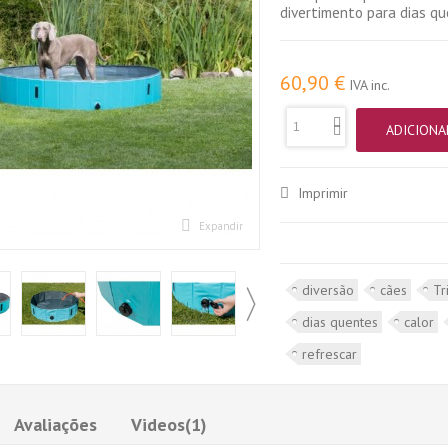
divertimento para dias qu
60,90 €
IVA inc.
ADICIONA
Imprimir
Expandir
diversão
cães
Tr
dias quentes
calor
refrescar
Avaliações
Videos(1)