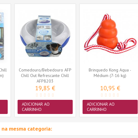
hill
Comedouro/Bebedouro AFP
Brinquedo Kong Aqua -
m)
Chill Out Refrescante Chill
Médium (7-16 kg)
AFP8203
500ml
19,85 €
10,95 €
ADICIONAR AO
ADICIONAR AO
CARRINHO
CARRINHO
 na mesma categoria: