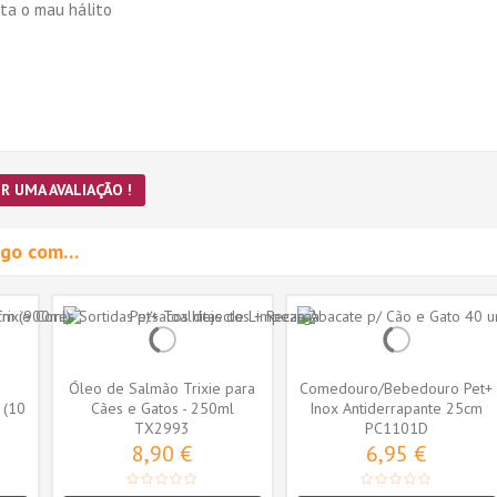
ta o mau hálito
R UMA AVALIAÇÃO !
migo com…
Óleo de Salmão Trixie para
Comedouro/Bebedouro Pet+
 (10
Cães e Gatos - 250ml
Inox Antiderrapante 25cm
(TX2993)
TX2993
PC1101D
(946ml)
8,90 €
6,95 €