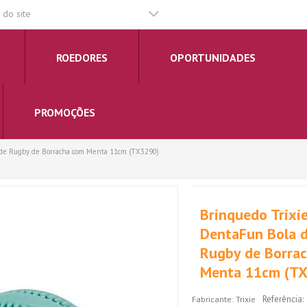
do site
ROEDORES
OPORTUNIDADES
PROMOÇÕES
 de Rugby de Borracha com Menta 11cm (TX3290)
Brinquedo Trixi
DentaFun Bola 
Rugby de Borra
Menta 11cm (T
Referência:
Fabricante:
Trixie