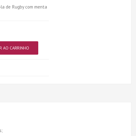
ola de Rugby com menta
R AO CARRINHO
s;