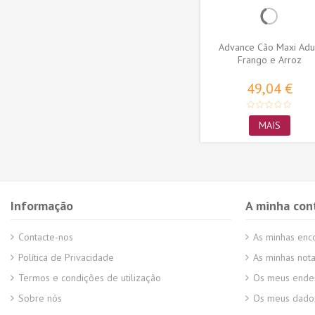
Argola
Purina Pro Plan Cão Adulto
Advance Cão Maxi Adu
14 Cm
Medium Sensitive Skin
Frango e Arroz
Salmão
59,75 €
49,04 €
MAIS
MAIS
Informação
A minha con
Contacte-nos
As minhas en
Política de Privacidade
As minhas nota
Termos e condições de utilização
Os meus ende
Sobre nós
Os meus dados