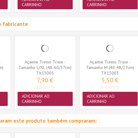
CARRINHO
CARRINHO
 fabricante
-
Açaime Treino Trixie -
Açaime Treino Trixie -
m)
Tamanho L/XL (48-60/37cm)
Tamanho M (40-48/27cm)
(TX13005)
TX13005
(TX13003)
TX13003
7,90 €
5,50 €
ADICIONAR AO
ADICIONAR AO
CARRINHO
CARRINHO
raram este produto também compraram: