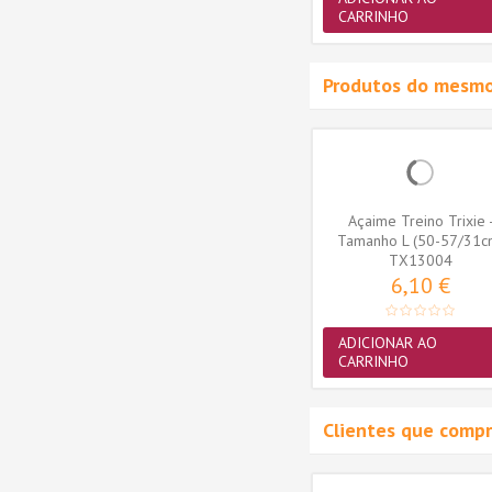
CARRINHO
CARRINHO
Produtos do mesmo
quaToy
Brinquedo Trixie AquaToy
Açaime Treino Trixie 
 em
Bola em Borracha
Tamanho L (50-57/31c
Termoplástica...
TX33446
(TX13004)
TX13004
3,36 €
6,10 €
ADICIONAR AO
ADICIONAR AO
CARRINHO
CARRINHO
Clientes que comp