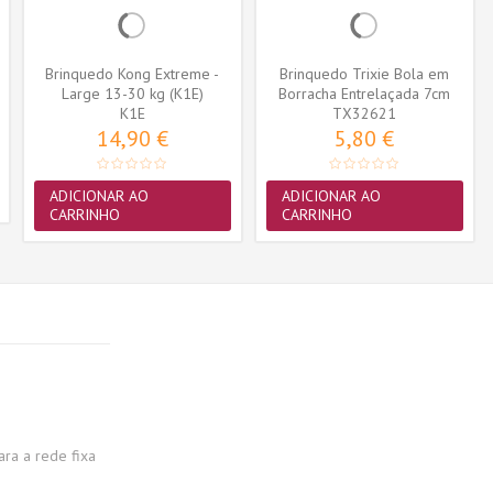
Brinquedo Kong Extreme -
Brinquedo Trixie Bola em
Large 13-30 kg (K1E)
Borracha Entrelaçada 7cm
K1E
(TX32621)
TX32621
14,90 €
5,80 €
ADICIONAR AO
ADICIONAR AO
CARRINHO
CARRINHO
a a rede fixa