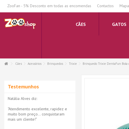
.
ZooFan - 5% Desconto em todas as encomendas
Contactos
Mapa 
CÃES
GATOS
Cães
Acessórios
Brinquedos
Trixie
Brinquedo Trixie DentaFun Bola
Testemunhos
Natália Alves diz:
"Atendimento excelente, rapidez e
muito bom preço... conquistaram
mais um cliente!"