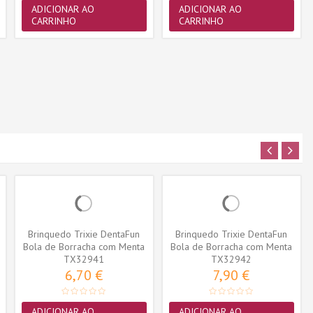
ADICIONAR AO
ADICIONAR AO
CARRINHO
CARRINHO
Brinquedo Trixie DentaFun
Brinquedo Trixie DentaFun
Bola de Borracha com Menta
Bola de Borracha com Menta
TX32941
6cm...
TX32942
7cm...
6,70 €
7,90 €
ADICIONAR AO
ADICIONAR AO