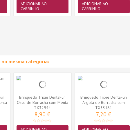
ADICIONAR AO
ADICIONAR AO
CARRINHO
CARRINHO
 na mesma categoria:
Fun
Brinquedo Trixie DentaFun
Brinquedo Trixie DentaFun
enta
Osso de Borracha com Menta
Argola de Borracha com
TX32944
15cm...
TX33181
Menta...
8,90 €
7,20 €
ADICIONAR AO
ADICIONAR AO