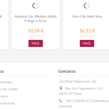
lt
Advance Cão Médium Adulto
Libra Cão Adult Vaca
Frango e Arroz
50,09 €
36,33 €
MAIS
MAIS
ta
Contacto
ZooShop Unipessoal, Lda
comendas
Rua dos Fogueteiros, 122
s de crédito
4470-297 Maia
reços
Telf:
220046123 (Chamada par
 pessoais
nacional)