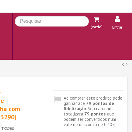
(vazio)
Entrar
e
Ao comprar este produto pode
de
ganhar até
79
pontos de
cha com
fidelização
. Seu carrinho
totalizará
79
pontos
que
X3290)
podem ser convertidos num
vale de desconto de
0,40 €
.
TX3290