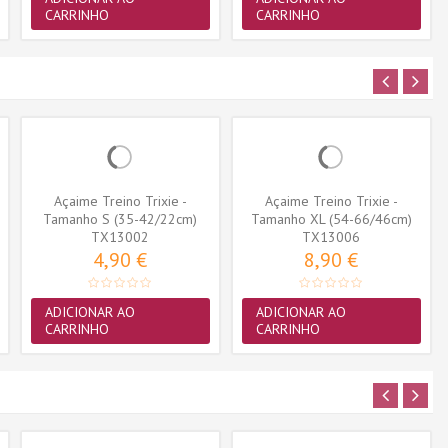
CARRINHO
CARRINHO
Açaime Treino Trixie -
Açaime Treino Trixie -
Tamanho S (35-42/22cm)
Tamanho XL (54-66/46cm)
(TX13002)
TX13002
(TX13006)
TX13006
4,90 €
8,90 €
ADICIONAR AO
ADICIONAR AO
CARRINHO
CARRINHO