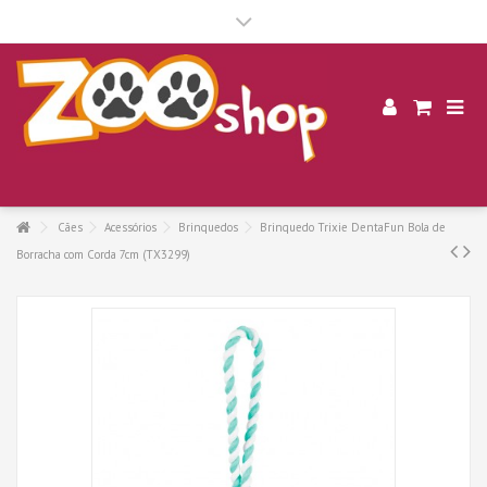
.
Cães
Acessórios
Brinquedos
Brinquedo Trixie DentaFun Bola de
Borracha com Corda 7cm (TX3299)