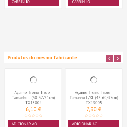
CARRINHO
CARRINHO
Produtos do mesmo fabricante
Açaime Treino Trixie -
Açaime Treino Trixie -
Tamanho L (50-57/31cm)
Tamanho L/XL (48-60/37cm)
(TX13004)
TX13004
(TX13005)
TX13005
6,10 €
7,90 €
ADICIONAR AO
ADICIONAR AO