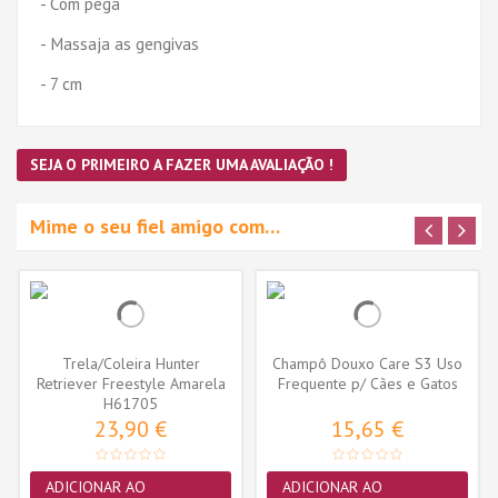
- Com pega
- Massaja as gengivas
- 7 cm
SEJA O PRIMEIRO A FAZER UMA AVALIAÇÃO !
Mime o seu fiel amigo com…
Trela/Coleira Hunter
Champô Douxo Care S3 Uso
Retriever Freestyle Amarela
Frequente p/ Cães e Gatos
Neon (10...
H61705
200ml
23,90 €
15,65 €
ADICIONAR AO
ADICIONAR AO