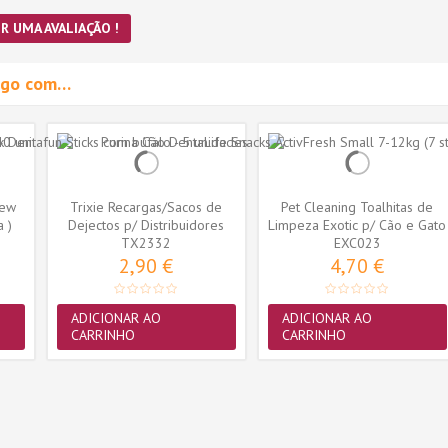
R UMA AVALIAÇÃO !
migo com…
New
Trixie Recargas/Sacos de
Pet Cleaning Toalhitas de
a )
Dejectos p/ Distribuidores
Limpeza Exotic p/ Cão e Gato
(TX2332)
TX2332
EXC023
35...
2,90 €
4,70 €
ADICIONAR AO
ADICIONAR AO
CARRINHO
CARRINHO