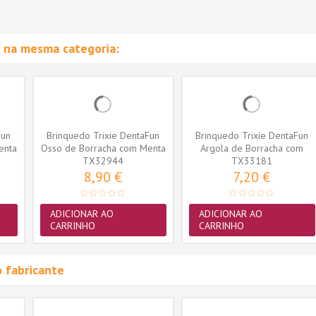
 na mesma categoria:
Fun
Brinquedo Trixie DentaFun
Brinquedo Trixie DentaFun
enta
Osso de Borracha com Menta
Argola de Borracha com
TX32944
15cm...
TX33181
Menta...
8,90 €
7,20 €
ADICIONAR AO
ADICIONAR AO
CARRINHO
CARRINHO
 fabricante