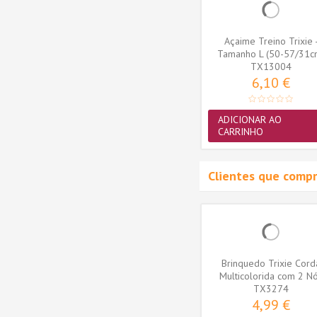
quaToy
Brinquedo Trixie AquaToy
Açaime Treino Trixie 
 em
Bola em Borracha
Tamanho L (50-57/31c
Termoplástica...
TX33446
(TX13004)
TX13004
3,36 €
6,10 €
ADICIONAR AO
ADICIONAR AO
CARRINHO
CARRINHO
Clientes que comp
Bulldog
Trixie Cão Snack Osso
Brinquedo Trixie Cord
horro,...
Prensado 21cm (170gr)
Multicolorida com 2 N
(TX2792)
TX2792
(40cm) cor...
TX3274
3,80 €
4,99 €