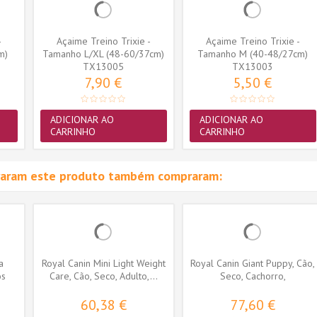
-
Açaime Treino Trixie -
Açaime Treino Trixie -
m)
Tamanho L/XL (48-60/37cm)
Tamanho M (40-48/27cm)
(TX13005)
TX13005
(TX13003)
TX13003
7,90 €
5,50 €
ADICIONAR AO
ADICIONAR AO
CARRINHO
CARRINHO
raram este produto também compraram:
a
Royal Canin Mini Light Weight
Royal Canin Giant Puppy, Cão,
ós
Care, Cão, Seco, Adulto,...
Seco, Cachorro,
Alimento/Ração
60,38 €
77,60 €