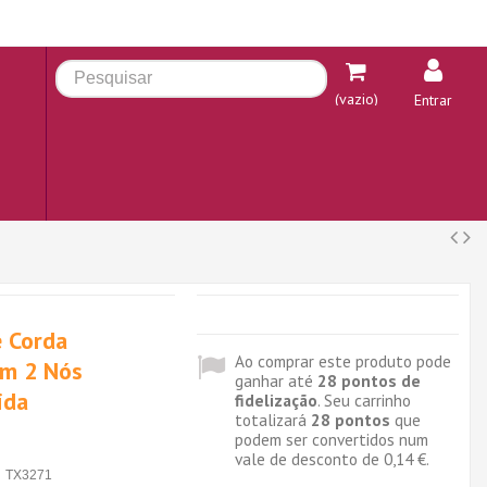
(vazio)
Entrar
e Corda
Ao comprar este produto pode
om 2 Nós
ganhar até
28
pontos de
ida
fidelização
. Seu carrinho
totalizará
28
pontos
que
podem ser convertidos num
vale de desconto de
0,14 €
.
TX3271