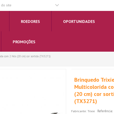
do site
ROEDORES
OPORTUNIDADES
PROMOÇÕES
ida com 2 Nós (20 cm) cor sortida (TX3271)
Brinquedo Trixi
Multicolorida c
(20 cm) cor sort
(TX3271)
Referência:
Fabricante:
Trixie