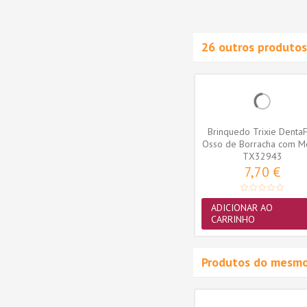
CARRINHO
26 outros produtos
Trixie
Trixie Dog Activity - Mini
Brinquedo Trixie Denta
39482)
Solitaire - 20cm (TX32023)
Osso de Borracha com M
TX32023
TX32943
11cm...
10,40 €
7,70 €
ADICIONAR AO
ADICIONAR AO
CARRINHO
CARRINHO
Produtos do mesmo