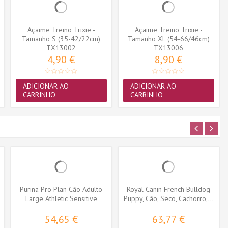
Açaime Treino Trixie -
Açaime Treino Trixie -
Tamanho S (35-42/22cm)
Tamanho XL (54-66/46cm)
(TX13002)
TX13002
(TX13006)
TX13006
4,90 €
8,90 €
ADICIONAR AO
ADICIONAR AO
CARRINHO
CARRINHO
Purina Pro Plan Cão Adulto
Royal Canin French Bulldog
Large Athletic Sensitive
Puppy, Cão, Seco, Cachorro,...
Skin...
54,65 €
63,77 €