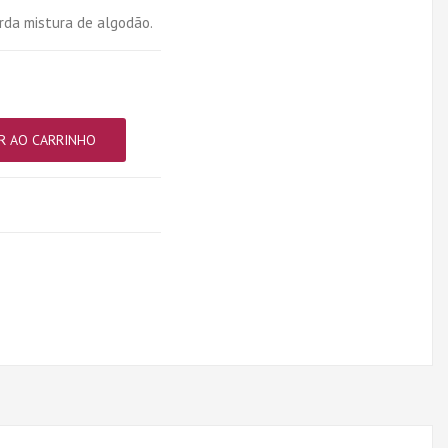
rda mistura de algodão.
R AO CARRINHO