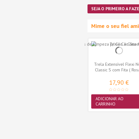
SEJA O PRIMEIRO A FAZE
Mime o seu fiel a
Trela Extensível Flexi 
Classic S com Fita ( Ros
17,90 €
ADICIONAR AO
atic
Royal Canin Cão Training
CARRINHO
0ml
Treats Educ 110gr
74
3,94 €
ADICIONAR AO