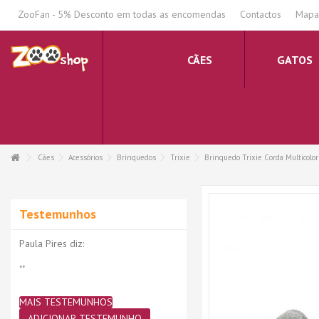
.
ZooFan - 5% Desconto em todas as encomendas
Contactos
Mapa 
CÃES
GATOS
Cães
Acessórios
Brinquedos
Trixie
Brinquedo Trixie Corda Multicolor
Testemunhos
Paula Pires diz:
""
MAIS TESTEMUNHOS
ADICIONAR TESTEMUNHO