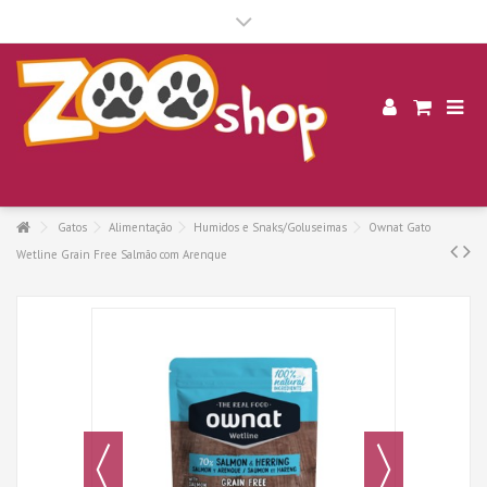
.
Gatos
Alimentação
Humidos e Snaks/Goluseimas
Ownat Gato
Wetline Grain Free Salmão com Arenque