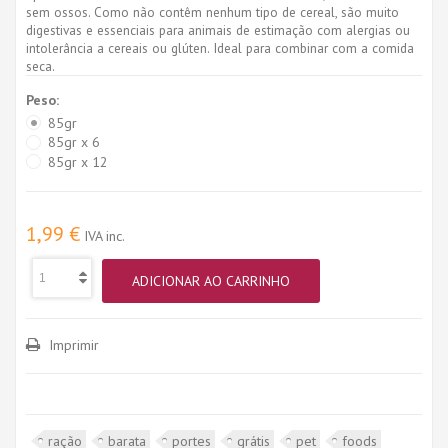
sem ossos. Como não contêm nenhum tipo de cereal, são muito
digestivas e essenciais para animais de estimação com alergias ou
intolerância a cereais ou glúten. Ideal para combinar com a comida
seca.
Peso:
85gr
85gr x 6
85gr x 12
1,99 €
IVA inc.
ADICIONAR AO CARRINHO
Imprimir
ração
barata
portes
grátis
pet
foods