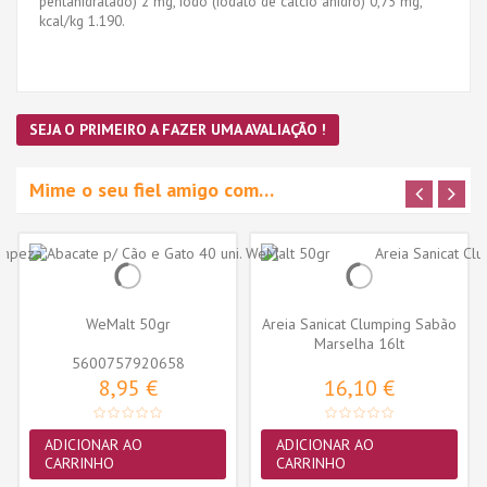
pentahidratado) 2 mg, iodo (iodato de cálcio anidro) 0,75 mg,
kcal/kg 1.190.
SEJA O PRIMEIRO A FAZER UMA AVALIAÇÃO !
Mime o seu fiel amigo com…
WeMalt 50gr
Areia Sanicat Clumping Sabão
Marselha 16lt
5600757920658
8,95 €
16,10 €
ADICIONAR AO
ADICIONAR AO
CARRINHO
CARRINHO