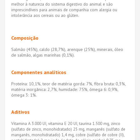
melhor à natureza do sistema digestivo do animal e são
imprescindíveis para animais de companhia com alergia ou
intolerância aos cereais ou ao glúten.
Composição
Salmão (45%), caldo (28,7%), arenque (25%), minerais, óleo
de salmão, algas marinhas (0,1%).
Componentes analíticos
Proteína: 10,1%, teor de matéria gorda: 7%, fibra bruta: 0,3%,
matéria inorgânica: 2,7%, humidade: 75%, ómega 6: 0,9%,
ómega 3: 1%.
Aditivos
Vitamina A 3.000 UI, vitamina E 20 UI, taurina 1.500 mg, zinco
(sulfato de zinco, monohidratado) 25 mg, manganês (sulfato de
manganês, monohidratado) 1,4 mg, cobre (sulfato de cobre (II),