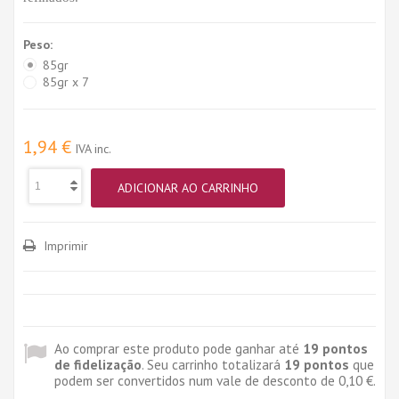
Peso:
85gr
85gr x 7
1,94 €
IVA inc.
ADICIONAR AO CARRINHO
Imprimir
Ao comprar este produto pode ganhar até
19
pontos
de fidelização
. Seu carrinho totalizará
19
pontos
que
podem ser convertidos num vale de desconto de
0,10 €
.