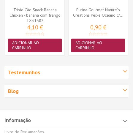
Trixie Cão Snack Banana
Purina Gourmet Nature´s
Chicken - banana com frango
Creations Peixe Oceano c/...
TX31582
100gr...
4,10 €
0,90 €
ADICIONAR AO
ADICIONAR AO
CARRINHO
CARRINHO
Testemunhos
Blog
Informação
Livro de Reclamações