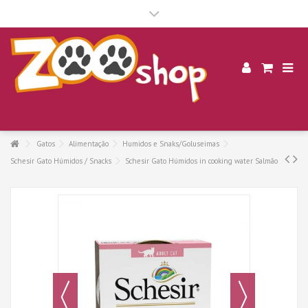
.
Gatos
Alimentação
Humidos e Snaks/Goluseimas
Schesir Gato Húmidos / Snacks
Schesir Gato Húmidos in cooking water Salmão