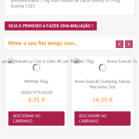
pentahidratado) 2 mg, iodo (iodato de cálcio anidro) 0,75 mg,
kcal/kg 1.015.
SEJA O PRIMEIRO A FAZER UMA AVALIAÇÃO !
Mime o seu fiel amigo com…
WeMalt 50gr
Areia Sanicat Clumping Sabão
Marselha 16lt
5600757920658
8,95 €
16,10 €
ADICIONAR AO
ADICIONAR AO
CARRINHO
CARRINHO