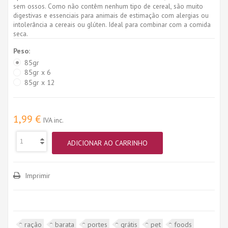
sem ossos. Como não contêm nenhum tipo de cereal, são muito
digestivas e essenciais para animais de estimação com alergias ou
intolerância a cereais ou glúten. Ideal para combinar com a comida
seca.
Peso:
85gr
85gr x 6
85gr x 12
1,99 €
IVA inc.
ADICIONAR AO CARRINHO
Imprimir
ração
barata
portes
grátis
pet
foods