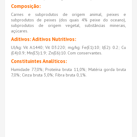
Composição
:
Carnes e subprodutos de origem animal, peixes e
subprodutos de peixes (dos quais 4% peixe do oceano),
subprodutos de origem vegetal, substâncias minerais,
açúcares.
Aditivos: Aditivos Nutritivos:
UI/kg: Vit A:1440; Vit D3:220; mg/kg: Fe(E1):10; I(E2): 0.2; Cu
(E4):0.9; Mn(E5):1.9; Zn(E6):10. Com conservantes.
Constituintes Analíticos:
Humidade 77,0%; Proteína bruta 11,0%; Matéria gorda bruta
7,0%; Cinza bruta 3,0%; Fibra bruta 0,1%.