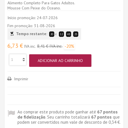
Alimento Completo Para Gatos Adultos.
Mousse Com Peixe do Oceano.
Início promoção:
24-07-2026
Fim promoção:
31-08-2026
Tempo restante:
20
d.
12
:
43
:
24
6,73 €
8,41 €
IVA inc.
-20%
IVA inc.
ADICIONAR AO CARRINHO
Imprimir
Ao comprar este produto pode ganhar até
67
pontos
de fidelização
. Seu carrinho totalizará
67
pontos
que
podem ser convertidos num vale de desconto de
0,34 €
.