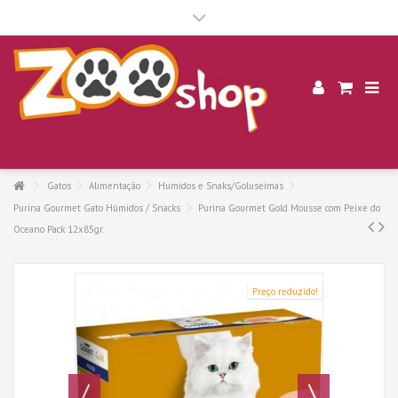
.
Gatos
Alimentação
Humidos e Snaks/Goluseimas
Purina Gourmet Gato Húmidos / Snacks
Purina Gourmet Gold Mousse com Peixe do
Oceano Pack 12x85gr.
Preço reduzido!