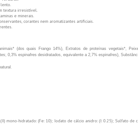
lento.
textura irresistível.
taminas e minerais.
nservantes, corantes nem aromatizantes artificiais.
rentes.
nimais* (dos quais Frango 14%), Extratos de proteínas vegetais*, Peix
es; 0,3% espinafres desidratados, equivalente a 2,7% espinafres), Substânc
atural.
:
(II) mono-hidratado: (Fe: 10); Iodato de cálcio anidro: (I: 0.25); Sulfato de