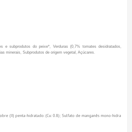
es e subprodutos do peixe*, Verduras (0,7% tomates desidratados,
ias minerais, Subprodutos de origem vegetal, Açúcares.
 cobre (II) penta-hidratado: (Cu: 0.8); Sulfato de manganês mono-hidra