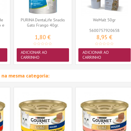
de
PURINA DentaLife Snacks
WeMalt 50gr
o e
Gato Frango 40gr.
5600757920658
1,80 €
8,95 €
ADICIONAR AO
ADICIONAR AO
CARRINHO
CARRINHO
 na mesma categoria: