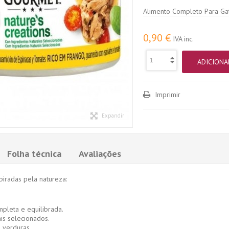
Alimento Completo Para Gat
0,90 €
IVA inc.
ADICIONA
Imprimir
Expandir
Folha técnica
Avaliações
piradas pela natureza:
pleta e equilibrada.
is selecionados.
 verduras.