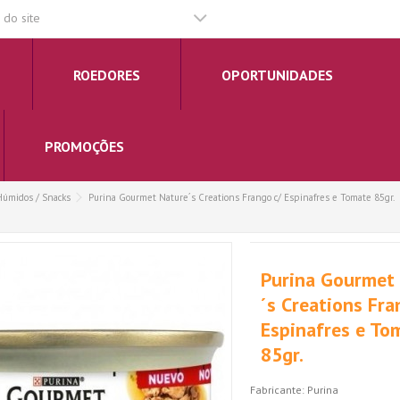
do site
ROEDORES
OPORTUNIDADES
PROMOÇÕES
Húmidos / Snacks
Purina Gourmet Nature´s Creations Frango c/ Espinafres e Tomate 85gr.
Purina Gourmet
´s Creations Fra
Espinafres e To
85gr.
Fabricante:
Purina