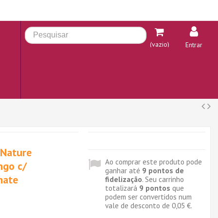
(vazio)
Entrar
 Nature
Ao comprar este produto pode
ngo c/
ganhar até
9
pontos de
mate
fidelização
. Seu carrinho
totalizará
9
pontos
que
podem ser convertidos num
vale de desconto de
0,05 €
.