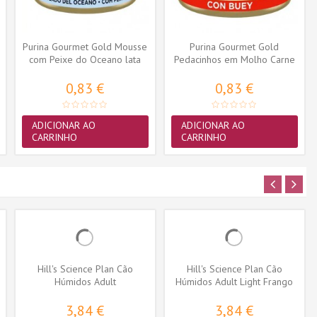
Purina Gourmet Gold Mousse
Purina Gourmet Gold
com Peixe do Oceano lata
Pedacinhos em Molho Carne
85gr
de Vaca...
0,83 €
0,83 €
ADICIONAR AO
ADICIONAR AO
CARRINHO
CARRINHO
Hill's Science Plan Cão
Hill's Science Plan Cão
Húmidos Adult
Húmidos Adult Light Frango
Hypoallergenic Salmão
3,84 €
3,84 €