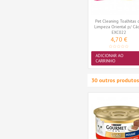
Pet Cleaning Toalhitas 
Limpeza Oriental p/ Cã
EXC022
Gato...
4,70 €
ADICIONAR AO
CARRINHO
30 outros produtos
-20%
-15%
d Mousse
Purina Gourmet Gold Duplo
 Pack 24
Prazer seleção de sabores
Pack...
7,95 €
5 €
9,35 €