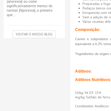
(anorexia) ou come
Preparadas a fogo 
significativamente menos do
Pedaços tenros com 
normal (hiporexia), o primeiro
Enriquecida com vi
que...
Sem a adição de co
Várias receitas dife
Composição:
VISITAR O NOSSO BLOG
Carnes e subprodutos a
equivalente a 6,3% tomat
*Ingredientes de origem n
Aditivos:
Aditivos Nutritivos
UI/kg: Vit D3: 134;
mg/kg: Sulfato de ferro 
Constituintes Analíticos: