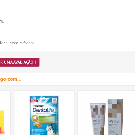
8%,
ocal seco e fresco.
R UMA AVALIAÇÃO !
migo com…