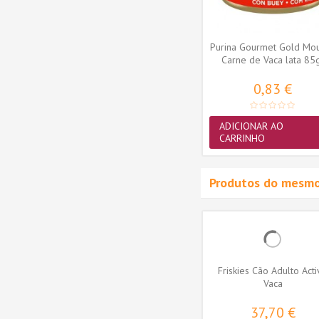
ADICIONAR AO
CARRINHO
Purina Gourmet Gold Mo
Carne de Vaca lata 85
0,83 €
ADICIONAR AO
CARRINHO
Produtos do mesmo
n Cão
Hill's Science Plan Cão
Friskies Cão Adulto Act
se Small
Húmidos Adult Perfect
Vaca
Digestion...
3,84 €
37,70 €