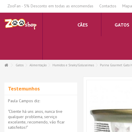
.
ZooFan - 5% Desconto em todas as encomendas
Contactos
Mapa 
CÃES
GATOS
Gatos
Alimentação
Humidos e Snaks/Goluseimas
Purina Gourmet Gato 
Testemunhos
Paula Campos diz:
"Cliente há uns anos, nunca tive
qualquer problema, serviço
excelente, recomendo, vão ficar
satisfeitos!"