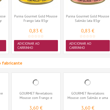
usse
Purina Gourmet Gold Mousse
Purina Gourmet Gold Mousse
gr
Frango lata 85gr
Salmão lata 85gr
0,83 €
0,83 €
ADICIONAR AO
ADICIONAR AO
CARRINHO
CARRINHO
 fabricante
ive
GOURMET Revelations
GOURMET Revelations
Mousse com Frango e
Mousse com Salmão e uma
cascata de molho...
cascata de...
3,60 €
3,60 €