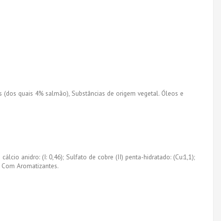
s (dos quais 4% salmão), Substâncias de origem vegetal. Óleos e
cálcio anidro: (I: 0,46); Sulfato de cobre (II) penta-hidratado: (Cu:1,1);
0. Com Aromatizantes.