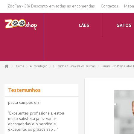
.
ZooFan - 5% Desconto em todas as encomendas
Contactos
Mapa 
CÃES
GATOS
Gatos
Alimentação
Humidos e Snaks/Goluseimas
Purina Pro Plan Gato
Testemunhos
paula campos diz:
"Excelentes profissionais, estou
muito satisfeita já fiz várias
encomendas e o serviço é
excelente, os prazos são ..."