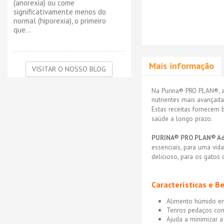
(anorexia) ou come
significativamente menos do
normal (hiporexia), o primeiro
que...
Mais informação
VISITAR O NOSSO BLOG
Na Purina® PRO PLAN®, a 
nutrientes mais avançada
Estas receitas fornecem 
saúde a longo prazo.
PURINA® PRO PLAN® Ad
essenciais, para uma vid
delicioso, para os gatos
Características e B
Alimento húmido em 
Tenros pedaços c
Ajuda a minimizar a