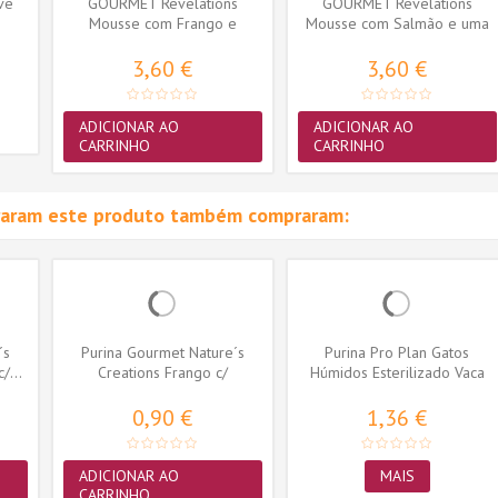
ive
GOURMET Revelations
GOURMET Revelations
Mousse com Frango e
Mousse com Salmão e uma
cascata de molho...
cascata de...
3,60 €
3,60 €
ADICIONAR AO
ADICIONAR AO
CARRINHO
CARRINHO
raram este produto também compraram:
´s
Purina Gourmet Nature´s
Purina Pro Plan Gatos
/...
Creations Frango c/
Húmidos Esterilizado Vaca
Espinafres e...
0,90 €
1,36 €
ADICIONAR AO
MAIS
CARRINHO