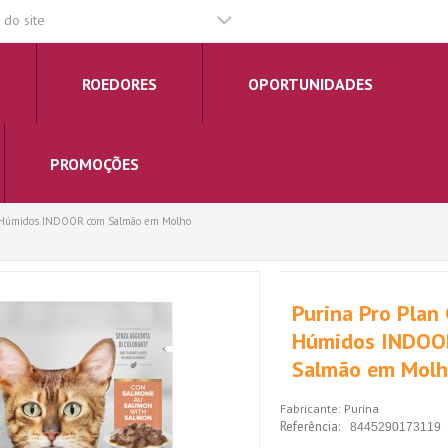
do site
ROEDORES
OPORTUNIDADES
PROMOÇÕES
s Húmidos INDOOR com Salmão em Molho
Purina Pro Plan
Húmidos INDOO
Salmão em Mol
Fabricante:
Purina
Referência:
8445290173119