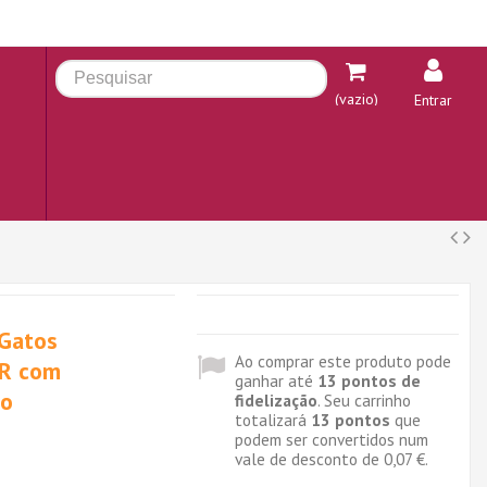
(vazio)
Entrar
 Gatos
Ao comprar este produto pode
R com
ganhar até
13
pontos de
ho
fidelização
. Seu carrinho
totalizará
13
pontos
que
podem ser convertidos num
vale de desconto de
0,07 €
.