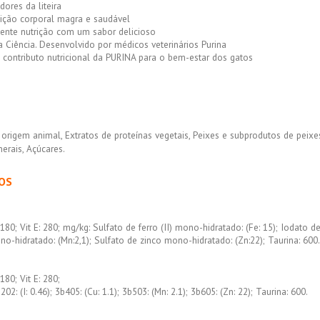
dores da liteira
ção corporal magra e saudável
nte nutrição com um sabor delicioso
 Ciência. Desenvolvido por médicos veterinários Purina
contributo nutricional da PURINA para o bem-estar dos gatos
origem animal, Extratos de proteínas vegetais, Peixes e subprodutos de peixe
nerais, Açúcares.
OS
:
 180; Vit E: 280; mg/kg: Sulfato de ferro (II) mono-hidratado: (Fe: 15); Iodato de 
-hidratado: (Mn:2,1); Sulfato de zinco mono-hidratado: (Zn:22); Taurina: 60
:
 180; Vit E: 280;
02: (I: 0.46); 3b405: (Cu: 1.1); 3b503: (Mn: 2.1); 3b605: (Zn: 22); Taurina: 600.