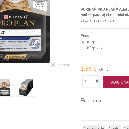
PURINA® PRO PLAN® Adul
molho
para ajudar a minimi
pelo através da fibra.
Peso:
85gr
85gr x 6
Expandir
1,36 €
IVA inc.
ADICIONA
Imprimir
qualidade
gato
p