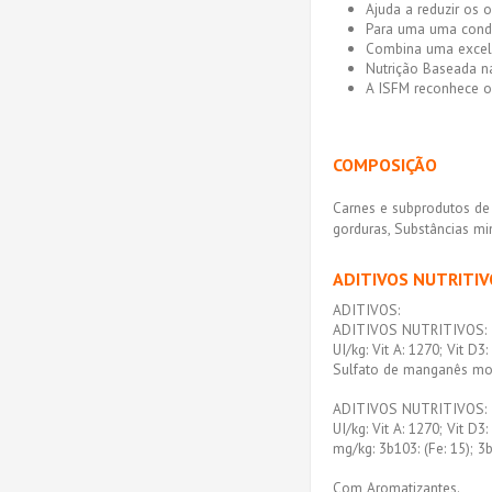
Ajuda a reduzir os o
Para uma uma condi
Combina uma excele
Nutrição Baseada na
A ISFM reconhece o 
COMPOSIÇÃO
Carnes e subprodutos de 
gorduras, Substâncias mi
ADITIVOS NUTRITIV
ADITIVOS:
ADITIVOS NUTRITIVOS
UI/kg: Vit A: 1270; Vit D3:
Sulfato de manganês mono
ADITIVOS NUTRITIVOS
UI/kg: Vit A: 1270; Vit D3:
mg/kg: 3b103: (Fe: 15); 3b2
Com Aromatizantes.