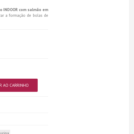
to INDOOR com salmão em
zar a formação de bolas de
R AO CARRINHO
urina