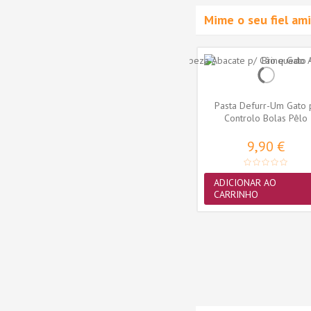
Mime o seu fiel a
Pasta Defurr-Um Gato 
Controlo Bolas Pêlo
9,90 €
ADICIONAR AO
a 30ml
Trixie Gato Snack Freeze
CARRINHO
Dried Camarão Liofilizado
28
TX42755
25gr...
4,10 €
ADICIONAR AO
CARRINHO