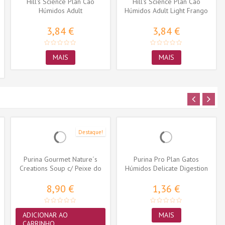
Hill's Science Plan Cão
Hill's Science Plan Cão
Húmidos Adult
Húmidos Adult Light Frango
Hypoallergenic Salmão
3,84 €
3,84 €
MAIS
MAIS
Destaque!
Purina Gourmet Nature´s
Purina Pro Plan Gatos
Creations Soup c/ Peixe do
Húmidos Delicate Digestion
Oceano...
Peixe do...
8,90 €
1,36 €
ADICIONAR AO
MAIS
CARRINHO