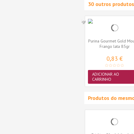
30 outros produtos
Foods
Naturea Gato WetFoods
Purina Gourmet Gold Mo
Salmão
Esterilizado Frango com
Frango lata 85gr
Peixe...
NR270
2,17 €
0,83 €
ADICIONAR AO
ADICIONAR AO
CARRINHO
CARRINHO
Produtos do mesmo