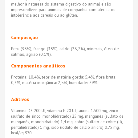
melhor à natureza do sistema digestivo do animal e são
imprescindíveis para animais de companhia com alergia ou
intolerância aos cereais ou ao glúten.
Composição
Peru (35%), frango (35%), caldo (28,7%), minerais, óleo de
salmão, agrião (0,1%).
Componentes analíticos
Proteína: 10,4%, teor de matéria gorda: 5,4%, fibra bruta:
0,3%, matéria inorgânica: 2,5%, humidade: 79%.
Aditivos
Vitamina D3 200 UI, vitamina E 20 UI, taurina 1.500 mg, zinco
(sulfato de zinco, monohidratado) 25 mg, manganês (sulfato de
manganês, monohidratado) 1,4 mg, cobre (sulfato de cobre (II),
pentahidratado) 1 mg, iodo (iodato de cálcio anidro) 0,75 mg,
kcal/kg 970.