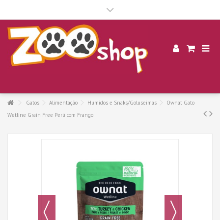
.
Gatos
Alimentação
Humidos e Snaks/Goluseimas
Ownat Gato
Wetline Grain Free Perú com Frango