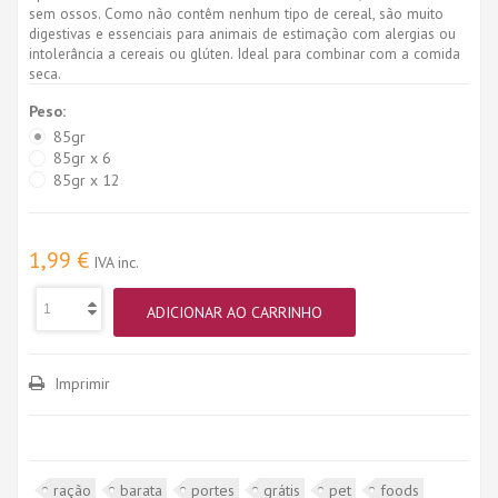
sem ossos. Como não contêm nenhum tipo de cereal, são muito
digestivas e essenciais para animais de estimação com alergias ou
intolerância a cereais ou glúten. Ideal para combinar com a comida
seca.
Peso:
85gr
85gr x 6
85gr x 12
1,99 €
IVA inc.
ADICIONAR AO CARRINHO
Imprimir
ração
barata
portes
grátis
pet
foods