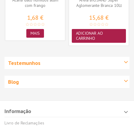
Acana Gato húmidos atum
Areia BIOSAND Super
com frango
Aglomerante Branca 10Lt
1,68 €
15,68 €
MAIS
ADICIONAR AO
CARRINHO
Testemunhos
Blog
Informação
Livro de Reclamações