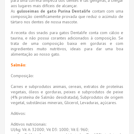
para uma correta limpeza dos dentes e las gengivas, a chegar
aos lugares mais difíceis de alcançar.
As
guloseimas de gato Purina Dentalife
contam com uma
composição cientificamente provada que reduz o acúmulo de
tártaro nos dentes de nossa mascote.
A receita dos snacks para gatos Dentalife conta com cálcio e
taurina, e não possui corantes adicionados à composição. Se
trata de uma composição baixa em gorduras e com
ingredientes muito nutritivos, ideais para dar uma boa
alimentação ao nosso gato.
Salmão:
Composição:
Carnes e subprodutos animais, cereais, extratos de proteínas
vegetais, óleos e gorduras, peixes e subprodutos de peixe
(4% proteína de Salmão desidratada), Subprodutos de origem
vegetal, substâncias minerais, Glicerol, Levaduras, açúcares.
Aditivos:
Aditivos nutricionais:
UI/kg: Vit A: 32000; Vit D3: 1000; Vit E: 960;