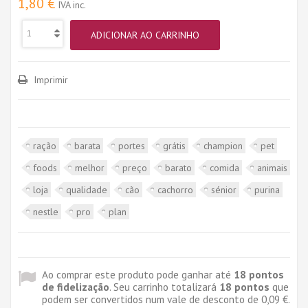
1,80 €
IVA inc.
ADICIONAR AO CARRINHO
Imprimir
ração
barata
portes
grátis
champion
pet
foods
melhor
preço
barato
comida
animais
loja
qualidade
cão
cachorro
sénior
purina
nestle
pro
plan
Ao comprar este produto pode ganhar até
18
pontos
de fidelização
. Seu carrinho totalizará
18
pontos
que
podem ser convertidos num vale de desconto de
0,09 €
.