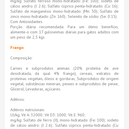
mg/kg: Sulfato ferroso mono-hidratado: (Fe: 100); iodeto de
cálcio anidro: (I: 2.6); Sulfato cúprico penta-hidratado: (Cu: 16);
Sulfato de manganésio mono-hidratado: (Mn: 50); Sulfato de
zinco mono-hidratado: (Zn: 160); Selenito de sódio: (Se: 0.15).
Com Antioxidantes.
Porção diária recomendada: Para um ótimo benefício,
alimente-o com 17 guloseimas diárias para gatos adultos com
um peso de 2,5 kgs
Frango:
Composição:
Carnes e subprodutos animais (20% proteína de ave
desidratada, da qual 4% frango), cereais, extratos de
proteínas vegetais, óleos e gorduras, Subprodutos de origem
vegetal, substâncias minerais, peixes e subprodutos de peixe,
Glicerol, Levaduras, açúcares.
Aditivos:
Aditivos nutricionais:
UI/kg: Vit A: 32000; Vit D3: 1000; Vit E: 960;
mg/kg: Sulfato de ferro (II), mono-hidratado: (Fe: 100); iodeto
de cálcio anidro: (I: 2.6); Sulfato cúprico penta-hidratado: (Cu: