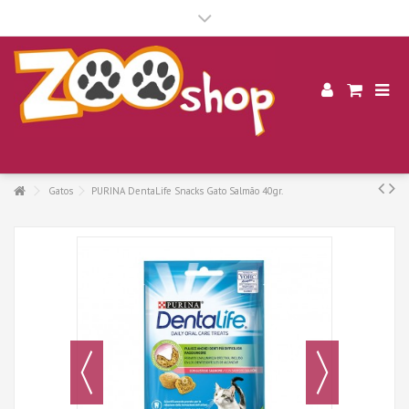
.
Gatos
PURINA DentaLife Snacks Gato Salmão 40gr.