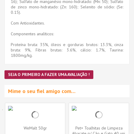
16); Sulfato de manganésio mono-hidratado: (Mn: 50); Sulfato
de zinco mono-hidratado: (Zn: 160); Selenito de sódio: (Se:
0.15).
Com Antioxidantes.
Componentes analíticos:
Proteína bruta: 35%, óleos e gorduras brutos: 13.3%, cinza
bruta: 9%, Fibras brutas: 3.6%, cálcio: 1.7%, Taurina:
1800mg/kg.
SEJA O PRIMEIRO A FAZER UMA AVALIAÇÃO !
Mime o seu fiel amigo com…
WeMalt 50gr
Pet+ Toalhitas de Limpeza
Abacate p/ Cão e Gato 40 uni.