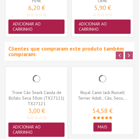
(PE4E)
PE4E
CB4E
6,20 €
5,90 €
ADICIONAR AO
ADICIONAR AO
CARRINHO
CARRINHO
Clientes que compraram este produto também
compraram:
Trixie Cão Snack Cauda de
Royal Canin Jack Russell
Búfalo Seca 30cm (TX27121)
Terrier Adult , Cão, Seco,...
TX27121
3,00 €
54,58 €
ADICIONAR AO
MAIS
CARRINHO