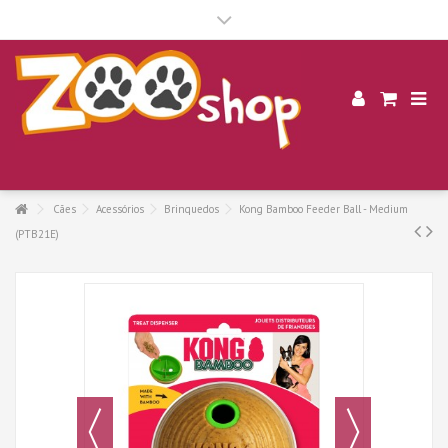
.
Cães
Acessórios
Brinquedos
Kong Bamboo Feeder Ball - Medium
(PTB21E)