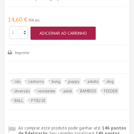
14,60 €
IVA inc.
ADICIONAR AO CARRINHO
Imprimir
cão
cachorro
kong
puppy
adulto
dog
diversão
resistente
adult
BAMBOO
FEEDER
BALL
PTB21E
Ao comprar este produto pode ganhar até
146
pontos
de fidelização
. Seu carrinho totalizará
146
pontos