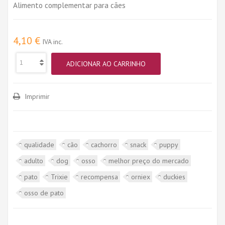
Alimento complementar para cães
4,10 €
IVA inc.
ADICIONAR AO CARRINHO
Imprimir
qualidade
cão
cachorro
snack
puppy
adulto
dog
osso
melhor preço do mercado
pato
Trixie
recompensa
orniex
duckies
osso de pato