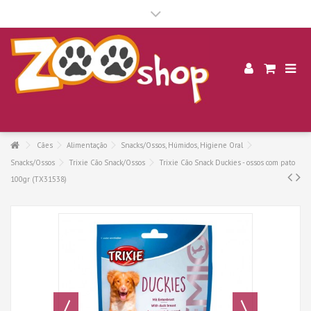
.
Cães
Alimentação
Snacks/Ossos, Húmidos, Higiene Oral
Snacks/Ossos
Trixie Cão Snack/Ossos
Trixie Cão Snack Duckies - ossos com pato
100gr (TX31538)