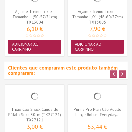
Açaime Treino Trixie -
Açaime Treino Trixie -
Tamanho L (50-57/31cm)
Tamanho L/XL (48-60/37cm)
(TX13004)
TX13004
(TX13005)
TX13005
6,10 €
7,90 €
ADICIONAR AO
ADICIONAR AO
CARRINHO
CARRINHO
Clientes que compraram este produto também
compraram:
Trixie Cão Snack Cauda de
Purina Pro Plan Cão Adulto
Búfalo Seca 30cm (TX27121)
Large Robust Everyday...
TX27121
3,00 €
55,44 €