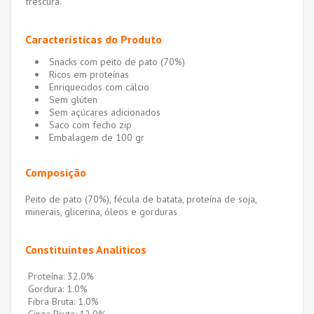
frescura.
Características do Produto
Snacks com peito de pato (70%)
Ricos em proteínas
Enriquecidos com cálcio
Sem glúten
Sem açúcares adicionados
Saco com fecho zip
Embalagem de 100 gr
Composição
Peito de pato (70%), fécula de batata, proteína de soja,
minerais, glicerina, óleos e gorduras
Constituintes Analiticos
Proteína: 32.0%
Gordura: 1.0%
Fibra Bruta: 1.0%
Cinza Bruta: 12.0%