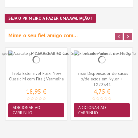
SEJA O PRIMEIRO A FAZER UMA AVALIAÇÃO !
Mime o seu fiel amigo com…
Trela Extensível Flexi New
Trixie Dispensador de sacos
Classic M com Fita ( Vermelha
p/dejectos em Nylon +
)
Recarga...
TX22841
18,95 €
4,75 €
ADICIONAR AO
ADICIONAR AO
CARRINHO
CARRINHO