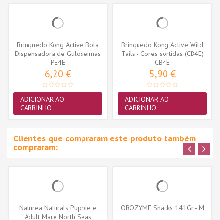
Brinquedo Kong Active Bola
Brinquedo Kong Active Wild
Dispensadora de Guloseimas
Tails - Cores sortidas (CB4E)
(PE4E)
PE4E
CB4E
6,20 €
5,90 €
ADICIONAR AO
ADICIONAR AO
CARRINHO
CARRINHO
Clientes que compraram este produto também
compraram:
Naturea Naturals Puppie e
OROZYME Snacks 141Gr - M
Adult Mare North Seas