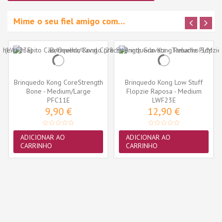
Mime o seu fiel amigo com…
Brinquedo Kong CoreStrength
Brinquedo Kong Low Stuff
Bone - Medium/Large
Flopzie Raposa - Medium
(PFC11E)
PFC11E
(LWF23E)
LWF23E
9,90 €
12,90 €
ADICIONAR AO
ADICIONAR AO
CARRINHO
CARRINHO