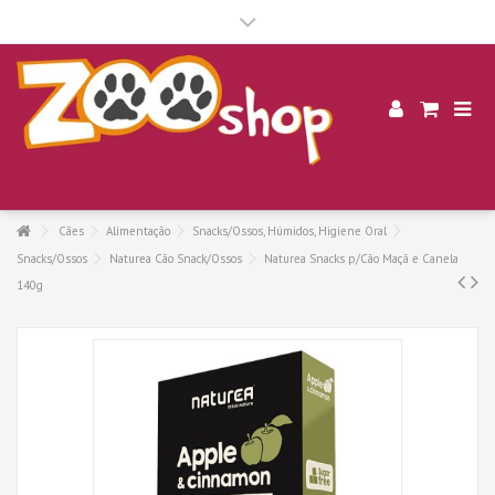
.
Cães
Alimentação
Snacks/Ossos, Húmidos, Higiene Oral
Snacks/Ossos
Naturea Cão Snack/Ossos
Naturea Snacks p/Cão Maçã e Canela
140g