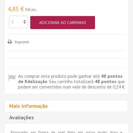
4,85 €
IVA inc.
ADICIONAR AO CARRINHO
Imprimir
Ao comprar este produto pode ganhar até
48
pontos
de fidelização
. Seu carrinho totalizará
48
pontos
que
podem ser convertidos num vale de desconto de
0,24 €
.
Mais informação
Avaliações
Brinquedo em forma de anel feito em nylon muito duro e