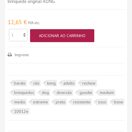
brinquedo original KONG.
12,65 €
IVA inc.
ADICIONAR AO CARRINHO
Imprimir
barato
cão
kong
adulto
rechear
brinquedos
dog
diversão
goodie
medium
medio
extreme
preto
resistente
osso
bone
10012e