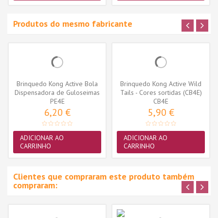
Produtos do mesmo fabricante
Brinquedo Kong Active Bola
Brinquedo Kong Active Wild
Dispensadora de Guloseimas
Tails - Cores sortidas (CB4E)
(PE4E)
PE4E
CB4E
6,20 €
5,90 €
ADICIONAR AO
ADICIONAR AO
CARRINHO
CARRINHO
Clientes que compraram este produto também
compraram: