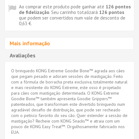
Ao comprar este produto pode ganhar até
126
pontos
de fidelização
. Seu carrinho totalizará
126
pontos
que podem ser convertidos num vale de desconto de
0,63 €
.
Mais informação
Avaliações
O brinquedo KONG Extreme Goodie Bone™ agrada aos cães
que pegam pesado e adoram sessões de mastigação. Feito
com a fórmula de borracha preta exclusiva, totalmente natural
e mais resistente do KONG Extreme, este osso é projetado
para cães com mastigação determinada. O KONG Extreme
Goodie Bone™ também apresenta Goodie Grippers™
patenteados, que transformam este divertido brinquedo num
agradável desafio de distribuição, que pode ser recheado
com o petisco favorito do seu cão. Quer estender a sessão de
mastigação? Recheie com KONG Snacks™ e atraia com um
pouco de KONG Easy Treat™. Orgulhosamente fabricado nos
EUA.