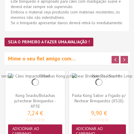
Este brinquedo é apropriado para cães com mastigação suave e
deverá estar sempre sob supervisão.
Embora o material seja produzido com materiais resistentes, os
mesmos não são indestrutíveis.
Se o brinquedo apresentar danos deverá retirá-lo imediatamente.
SEJA O PRIMEIRO A FAZER UMA AVALIAÇÃO !
Mime o seu fiel amigo com…
Kong Snacks/Bolachas
Pasta Kong Sabor a Figado p/
p/rechear Brinquedos -
Rechear Brinquedos (XS1E)
Fígado -...
XP3E
7,24 €
9,90 €
ADICIONAR AO
ADICIONAR AO
CARRINHO
CARRINHO