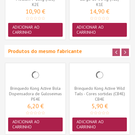
K2E
K1E
10,90 €
14,90 €
ADICIONAR AO
ADICIONAR AO
CARRINHO
CARRINHO
Produtos do mesmo fabricante
Brinquedo Kong Active Bola
Brinquedo Kong Active Wild
Dispensadora de Guloseimas
Tails - Cores sortidas (CB4E)
(PE4E)
PE4E
CB4E
6,20 €
5,90 €
ADICIONAR AO
ADICIONAR AO
CARRINHO
CARRINHO