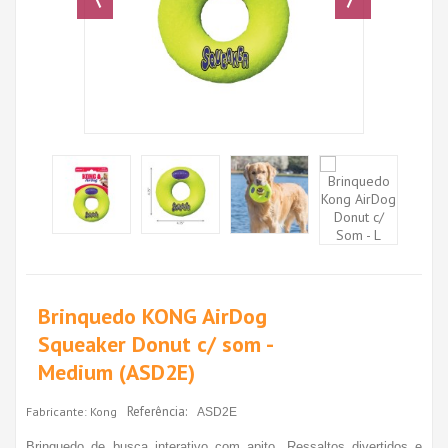
Brinquedo KONG AirDog
Squeaker Donut c/ som -
Medium (ASD2E)
Referência:
Fabricante:
Kong
ASD2E
Brinquedo de busca interativo com apito. Ressaltos divertidos e