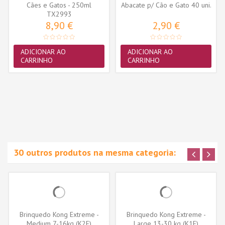
Cães e Gatos - 250ml
Abacate p/ Cão e Gato 40 uni.
(TX2993)
TX2993
8,90 €
2,90 €
ADICIONAR AO
ADICIONAR AO
CARRINHO
CARRINHO
30 outros produtos na mesma categoria:
Brinquedo Kong Extreme -
Brinquedo Kong Extreme -
Medium 7-16kg (K2E)
Large 13-30 kg (K1E)