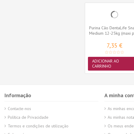
xie para
Advance VET Cão Articular
Purina Cão DentaLife Sn
50ml
Care Senior (+7 anos)
Medium 12-25kg (maxi p
15...
62,75 €
7,35 €
MAIS
ADICIONAR AO
CARRINHO
Informação
A minha con
Contacte-nos
As minhas en
Política de Privacidade
As minhas nota
Termos e condições de utilização
Os meus ende