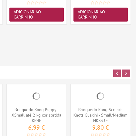
ADICIONAR AO
ADICIONAR AO
CARRINHO
CARRINHO
Brinquedo Kong Puppy -
Brinquedo Kong Scrunch
XSmall até 2 kg cor sortida
Knots Guaxini - Small/Medium
(KP4E)
KP4E
(NKS33E)
NKS33E
6,99 €
9,80 €