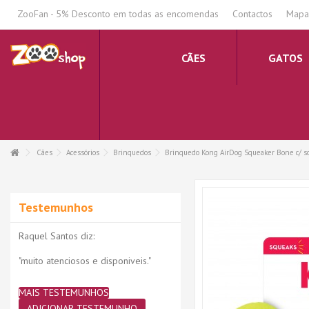
.
ZooFan - 5% Desconto em todas as encomendas
Contactos
Mapa 
CÃES
GATOS
Cães
Acessórios
Brinquedos
Brinquedo Kong AirDog Squeaker Bone c/ so
Testemunhos
Raquel Santos diz:
"muito atenciosos e disponiveis."
MAIS TESTEMUNHOS
ADICIONAR TESTEMUNHO