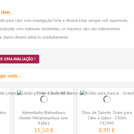
 Uso:
ado para cães com mastigação forte e deverá estar sempre sob supervisão.
roduzido com materiais resistentes, os mesmos não são indestrutíveis.
r danos deverá retirá-lo imediatamente.
R UMA AVALIAÇÃO !
migo com…
utos
Alimentador/Bebedouro
Óleo de Salmão Trixie para
Hunter Melamina/Inox com
Cães e Gatos - 250ml
Borboletas...
91861
(TX2993)
TX2993
15,50 €
8,90 €