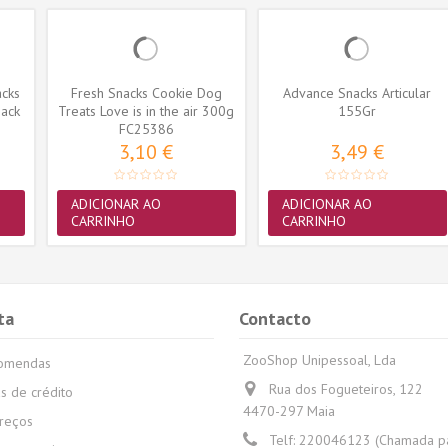
acks
Fresh Snacks Cookie Dog
Advance Snacks Articular
ack
Treats Love is in the air 300g
155Gr
FC25386
3,10 €
3,49 €
ADICIONAR AO
ADICIONAR AO
CARRINHO
CARRINHO
ta
Contacto
ZooShop Unipessoal, Lda
comendas
Rua dos Fogueteiros, 122
s de crédito
4470-297 Maia
reços
Telf:
220046123 (Chamada par