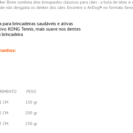
 Bone combina dois brinquedos clássicos para cães - a bola de ténis e o 
dade não desgasta os dentes dos cães. Encontre o AirDog® no formato fav
para brincadeiras saudáveis e ativas
ivo KONG Tennis, mais suave nos dentes
 brincadeira
manhos:
RIMENTO
PESO
1 CM
150 gr
5 CM
200 gr
3 CM
250 gr