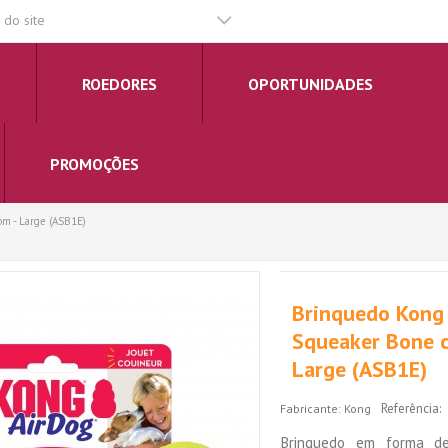
do site
ROEDORES
OPORTUNIDADES
PROMOÇÕES
m - Large (ASB1E)
Brinquedo Kong
Squeaker Bone c
Large (ASB1E)
Referência:
Fabricante:
Kong
Brinquedo em forma d