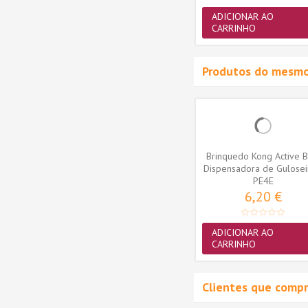
ADICIONAR AO
ADICIONAR AO
CARRINHO
CARRINHO
Produtos do mesmo
qua -
Brinquedo Kong Ball -
Brinquedo Kong Active B
kg)
Medium/Large 13-30kg
Dispensadora de Gulose
(KB1E)
KB1E
(PE4E)
PE4E
14,90 €
6,20 €
ADICIONAR AO
ADICIONAR AO
CARRINHO
CARRINHO
Clientes que comp