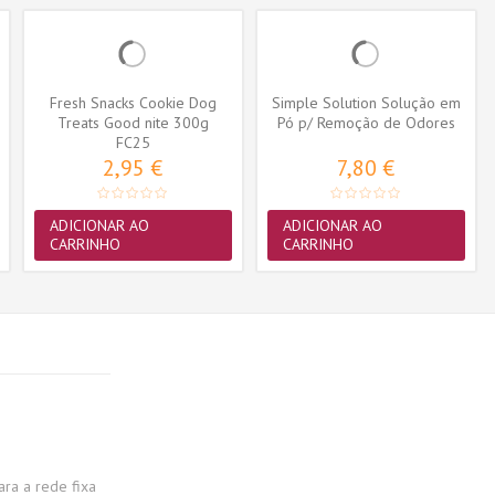
Fresh Snacks Cookie Dog
Simple Solution Solução em
Treats Good nite 300g
Pó p/ Remoção de Odores
FC25
500gr.
2,95 €
7,80 €
ADICIONAR AO
ADICIONAR AO
CARRINHO
CARRINHO
a a rede fixa