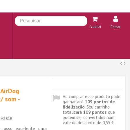
(vazio)
Entrar
 AirDog
Ao comprar este produto pode
/ som -
ganhar até
109
pontos de
fidelização
. Seu carrinho
totalizará
109
pontos
que
podem ser convertidos num
ASB1E
vale de desconto de
0,55 €
.
e osso excelente para