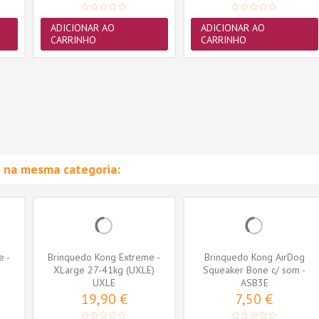
ADICIONAR AO
ADICIONAR AO
CARRINHO
CARRINHO
 na mesma categoria:
e -
Brinquedo Kong Extreme -
Brinquedo Kong AirDog
XLarge 27-41kg (UXLE)
Squeaker Bone c/ som -
UXLE
Small (ASB3E)
ASB3E
19,90 €
7,50 €