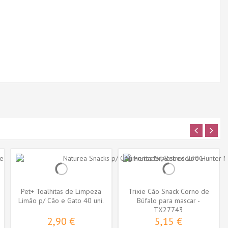
Pet+ Toalhitas de Limpeza
Trixie Cão Snack Corno de
Limão p/ Cão e Gato 40 uni.
Búfalo para mascar -
TX27743
Grande...
2,90 €
5,15 €