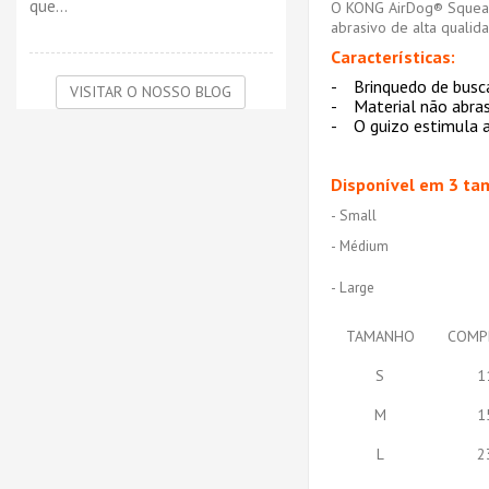
que...
O KONG AirDog® Squeaker
abrasivo de alta quali
Características:
- Brinquedo de busca 
VISITAR O NOSSO BLOG
- Material não abras
- O guizo estimula a
Disponível em 3 ta
- Small
- Médium
- Large
TAMANHO
COMP
S
1
M
1
L
2