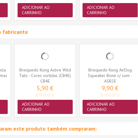
ADICIONAR AO
ADICIONAR AO
CARRINHO
CARRINHO
 fabricante
ola
Brinquedo Kong Active Wild
Brinquedo Kong AirDog
imas
Tails - Cores sortidas (CB4E)
Squeaker Bone c/ som -
CB4E
Medium (ASB2E)
ASB2E
5,90 €
9,90 €
ADICIONAR AO
ADICIONAR AO
CARRINHO
CARRINHO
raram este produto também compraram: