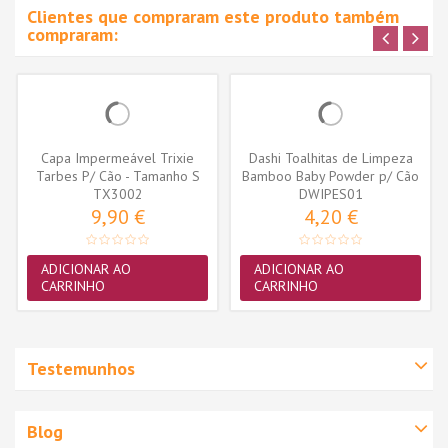
Clientes que compraram este produto também
compraram:
Capa Impermeável Trixie
Dashi Toalhitas de Limpeza
Tarbes P/ Cão - Tamanho S
Bamboo Baby Powder p/ Cão
(38cm)...
TX3002
DWIPES01
e...
9,90 €
4,20 €
ADICIONAR AO
ADICIONAR AO
CARRINHO
CARRINHO
Testemunhos
Blog