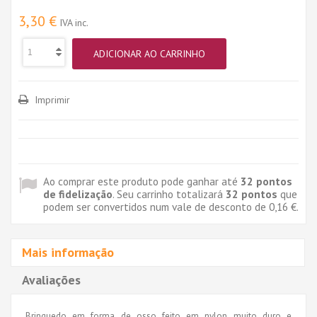
3,30 €
IVA inc.
ADICIONAR AO CARRINHO
Imprimir
Ao comprar este produto pode ganhar até
32
pontos
de fidelização
. Seu carrinho totalizará
32
pontos
que
podem ser convertidos num vale de desconto de
0,16 €
.
Mais informação
Avaliações
Brinquedo em forma de osso feito em nylon muito duro e