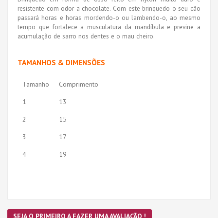
resistente com odor a chocolate. Com este brinquedo o seu cão
passará horas e horas mordendo-o ou lambendo-o, ao mesmo
tempo que fortalece a musculatura da mandíbula e previne a
acumulação de sarro nos dentes e o mau cheiro.
TAMANHOS & DIMENSÕES
Tamanho
Comprimento
1
13
2
15
3
17
4
19
SEJA O PRIMEIRO A FAZER UMA AVALIAÇÃO !