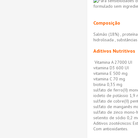
formulado sem ingredie
Composição
Salmão (18%) , proteína 
hidrolisada , substâncias
Aditivos Nutritivos
Vitamina A 27000 UI
vitamina D3 600 UI
vitamina E 500 mg
vitamina C 70 mg
biotina 0,35 mg
sulfato de ferro(II) mo
iodeto de potássio 1,9 m
sulfato de cobre(II) pe
sulfato de manganês m
sulfato de zinco mono-
selenito de sódio 0,2 m
Aditivos zootécnicos: Es
Com antioxidantes.