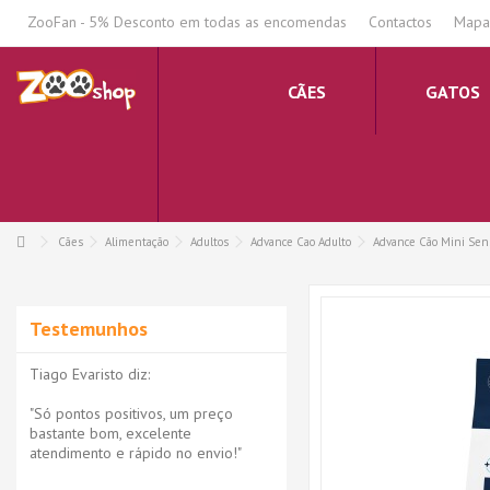
.
ZooFan - 5% Desconto em todas as encomendas
Contactos
Mapa 
CÃES
GATOS
Cães
Alimentação
Adultos
Advance Cao Adulto
Advance Cão Mini Sens
Testemunhos
Tiago Evaristo diz:
"Só pontos positivos, um preço
bastante bom, excelente
atendimento e rápido no envio!"