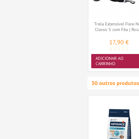
Trela Extensível Flexi 
Classic S com Fita ( Ros
17,90 €
ADICIONAR AO
CARRINHO
30 outros produtos
nsitive
Advance VET Cão Food
7+1kg
Intolerance