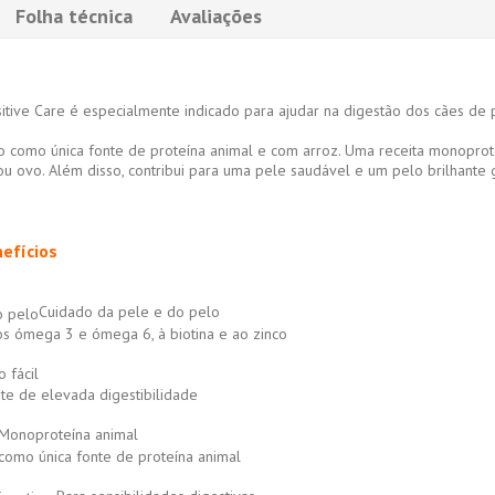
Folha técnica
Avaliações
itive Care é especialmente indicado para ajudar na digestão dos cães de
como única fonte de proteína animal e com arroz. Uma receita monoprotei
ou ovo. Além disso, contribui para uma pele saudável e um pelo brilhante
nefícios
Cuidado da pele e do pelo
os ómega 3 e ómega 6, à biotina e ao zinco
 fácil
te de elevada digestibilidade
Monoproteína animal
omo única fonte de proteína animal