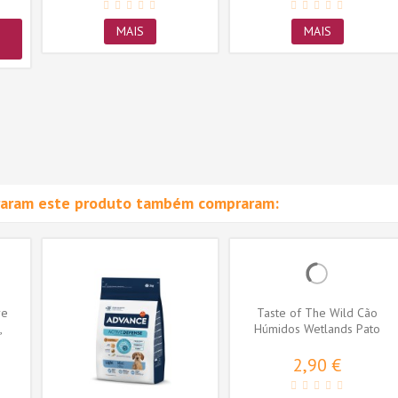
MAIS
MAIS
raram este produto também compraram:
re
Taste of The Wild Cão
,
Húmidos Wetlands Pato
Assado
2,90 €