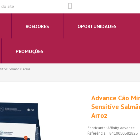
do site
ROEDORES
OPORTUNIDADES
PROMOÇÕES
itive Salmão e Arroz
Advance Cão Mi
Sensitive Salmã
Arroz
Fabricante:
Affinity Advance
Referência:
8410650582825