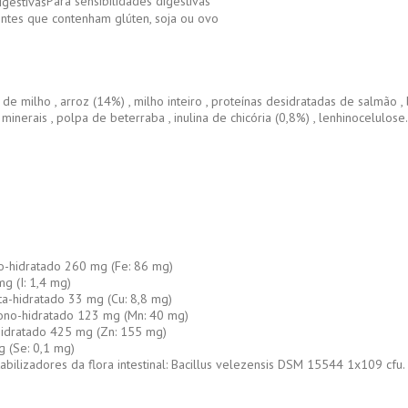
Para sensibilidades digestivas
ntes que contenham glúten, soja ou ovo
de milho , arroz (14%) , milho inteiro , proteínas desidratadas de salmão , 
 minerais , polpa de beterraba , inulina de chicória (0,8%) , lenhinocelulose.
no-hidratado 260 mg (Fe: 86 mg)
g (I: 1,4 mg)
nta-hidratado 33 mg (Cu: 8,8 mg)
ono-hidratado 123 mg (Mn: 40 mg)
hidratado 425 mg (Zn: 155 mg)
g (Se: 0,1 mg)
tabilizadores da flora intestinal: Bacillus velezensis DSM 15544 1x109 cfu.