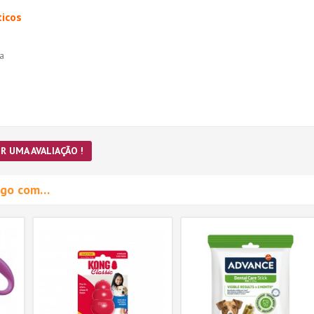
icos
a
R UMA AVALIAÇÃO !
migo com…