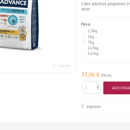
Cães adultos pequenos (<
anos
Peso:
1,5kg
3kg
7kg
2x7kg
3x7kg
Expandir
37,06 €
IVA inc.
ADICIONA
Imprimir