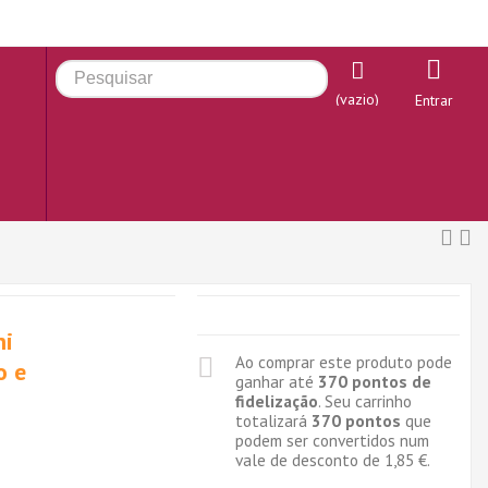
(vazio)
Entrar
ni
Ao comprar este produto pode
o e
ganhar até
370
pontos de
fidelização
. Seu carrinho
totalizará
370
pontos
que
podem ser convertidos num
vale de desconto de
1,85 €
.