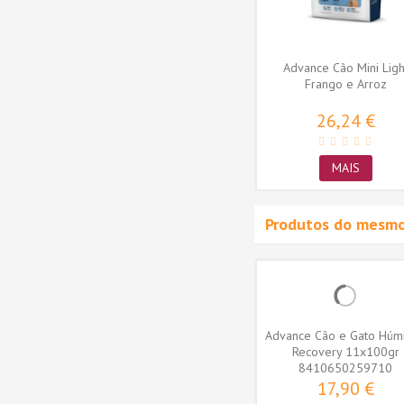
68,99 €
MAIS
Advance Cão Mini Ligh
Frango e Arroz
26,24 €
MAIS
Produtos do mesmo
 Adulto
Advance Cão Médium Adulto
Advance Cão e Gato Húm
oz
Frango e Arroz 14+3kg
Recovery 11x100gr
OFERTA
8410650259710
52,40 €
17,90 €