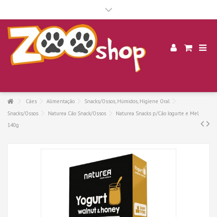
.
Cães
Alimentação
Snacks/Ossos, Húmidos, Higiene Oral
Snacks/Ossos
Naturea Cão Snack/Ossos
Naturea Snacks p/Cão Iogurte e Mel
140g