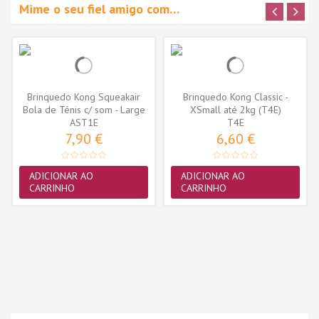
Mime o seu fiel amigo com…
Brinquedo Kong Squeakair
Brinquedo Kong Classic -
Bola de Ténis c/ som - Large
XSmall até 2kg (T4E)
AST1E
-...
T4E
7,90 €
6,60 €
ADICIONAR AO
ADICIONAR AO
CARRINHO
CARRINHO