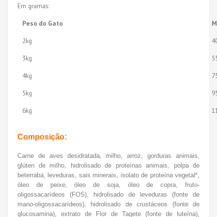
Em gramas:
Peso do Gato
M
2kg
4
3kg
5
4kg
7
5kg
9
6kg
1
Composição:
Carne de aves desidratada, milho, arroz, gorduras animais,
glúten de milho, hidrolisado de proteínas animais, polpa de
beterraba, leveduras, sais minerais, isolato de proteína vegetal*,
óleo de peixe, óleo de soja, óleo de copra, fruto-
oligossacarídeos (FOS), hidrolisado de leveduras (fonte de
mano-oligossacarídeos), hidrolisado de crustáceos (fonte de
glucosamina), extrato de Flor de Tagete (fonte de luteína),