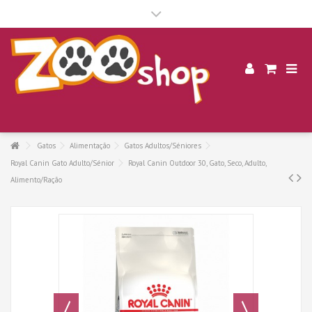
.
Gatos
Alimentação
Gatos Adultos/Séniores
Royal Canin Gato Adulto/Sénior
Royal Canin Outdoor 30, Gato, Seco, Adulto,
Alimento/Ração