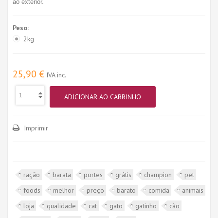
ao exterior.
Peso:
2kg
25,90 €
IVA inc.
ADICIONAR AO CARRINHO
Imprimir
ração
barata
portes
grátis
champion
pet
foods
melhor
preço
barato
comida
animais
loja
qualidade
cat
gato
gatinho
cão