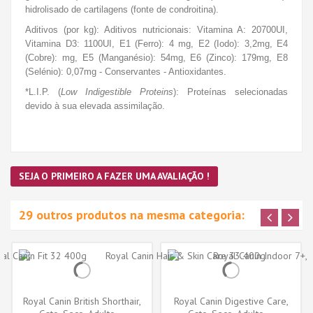
hidrolisado de cartilagens (fonte de condroitina).
Aditivos (por kg): Aditivos nutricionais: Vitamina A: 20700UI,
Vitamina D3: 1100UI, E1 (Ferro): 4 mg, E2 (Iodo): 3,2mg, E4
(Cobre): mg, E5 (Manganésio): 54mg, E6 (Zinco): 179mg, E8
(Selénio): 0,07mg - Conservantes - Antioxidantes.
*L.I.P. (
Low Indigestible Proteins
): Proteínas selecionadas
devido à sua elevada assimilação.
SEJA O PRIMEIRO A FAZER UMA AVALIAÇÃO !
29 outros produtos na mesma categoria:
Royal Canin British Shorthair,
Royal Canin Digestive Care,