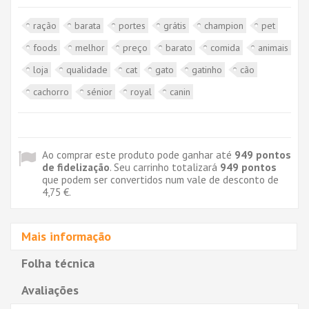
ração
barata
portes
grátis
champion
pet
foods
melhor
preço
barato
comida
animais
loja
qualidade
cat
gato
gatinho
cão
cachorro
sénior
royal
canin
Ao comprar este produto pode ganhar até
949
pontos
de fidelização
. Seu carrinho totalizará
949
pontos
que podem ser convertidos num vale de desconto de
4,75 €
.
Mais informação
Folha técnica
Avaliações