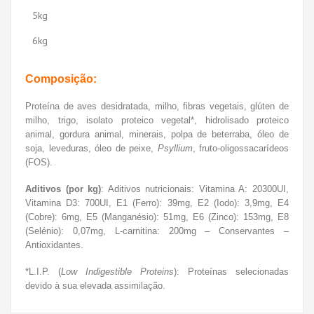
5kg
6kg
Composição:
Proteína de aves desidratada, milho, fibras vegetais, glúten de
milho, trigo, isolato proteico vegetal*, hidrolisado proteico
animal, gordura animal, minerais, polpa de beterraba, óleo de
soja, leveduras, óleo de peixe,
Psyllium
, fruto-oligossacarídeos
(FOS).
Aditivos (por kg)
: Aditivos nutricionais: Vitamina A: 20300UI,
Vitamina D3: 700UI, E1 (Ferro): 39mg, E2 (Iodo): 3,9mg, E4
(Cobre): 6mg, E5 (Manganésio): 51mg, E6 (Zinco): 153mg, E8
(Selénio): 0,07mg, L-carnitina: 200mg – Conservantes –
Antioxidantes.
*L.I.P. (
Low Indigestible Proteins
): Proteínas selecionadas
devido à sua elevada assimilação.