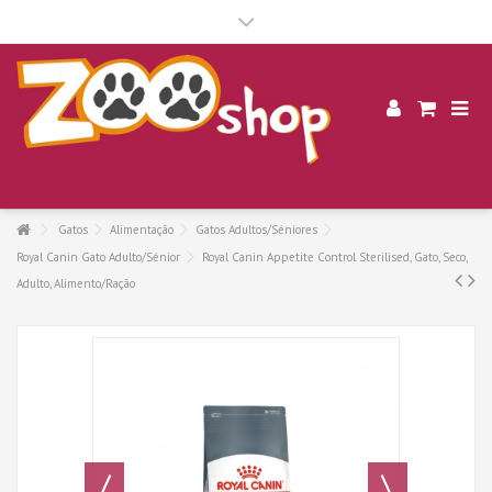
.
Gatos
Alimentação
Gatos Adultos/Séniores
Royal Canin Gato Adulto/Sénior
Royal Canin Appetite Control Sterilised, Gato, Seco,
Adulto, Alimento/Ração