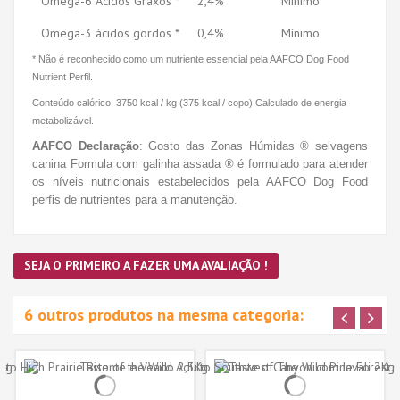
Omega-6 Ácidos Graxos *
2,4%
Mínimo
Omega-3 ácidos gordos *
0,4%
Mínimo
* Não é reconhecido como um nutriente essencial pela AAFCO Dog Food
Nutrient Perfil.
Conteúdo calórico: 3750 kcal / kg (375 kcal / copo) Calculado de energia
metabolizável.
AAFCO Declaração
:
Gosto das Zonas Húmidas ® selvagens
canina Formula com galinha assada ® é formulado para atender
os níveis nutricionais estabelecidos pela AAFCO Dog Food
perfis de nutrientes para a manutenção.
SEJA O PRIMEIRO A FAZER UMA AVALIAÇÃO !
6 outros produtos na mesma categoria: