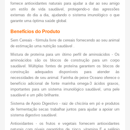
fornece antioxidantes naturais para ajudar a dar ao seu amigo
um estilo de vida saudável, protegendo-o das agressões
externas do dia a dia, ajudando o sistema imunológico o que
garante uma óptima saúde global.
Benefícios do Produto
Sem Cereais - fórmula livre de cereais fornecendo ao seu animal
de estimação uma nutrição saudável .
Mistura de proteína para um ótimo perfil de aminoácidos - Os
aminoácidos são os blocos de construção para um corpo
saudável.
Múltiplas fontes de proteína garantem os blocos de
construção adequados disponíveis para atender às
necessidades de seu animal.
Farinha de peixe Oceano oferece o
benefício adicional de fonte marinha omega-3 ácidos graxos,
importantes para um sistema imunológico saudável, uma pele
saudável e um pêlo brilhante.
Sistema de Apoio Digestivo - raiz de chicória em pó e produtos
de fermentação secas trabalhar juntos para ajudar a apoiar um
sistema digestivo saudável.
Antioxidantes -
os f
rutos e vegetais fornecem antioxidantes
naturais com níveis garantidos de zinco, vitamina E e selênio