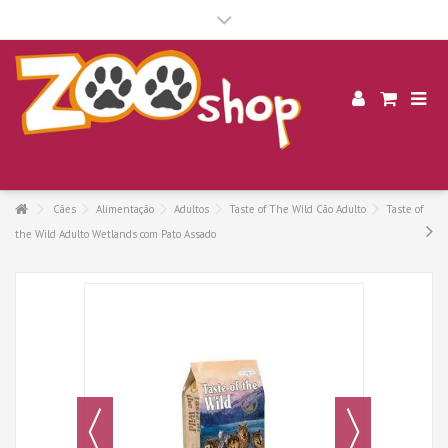
.
Cães
Alimentação
Adultos
Taste of The Wild Cão Adulto
Taste of
the Wild Adulto Wetlands com Pato Assado