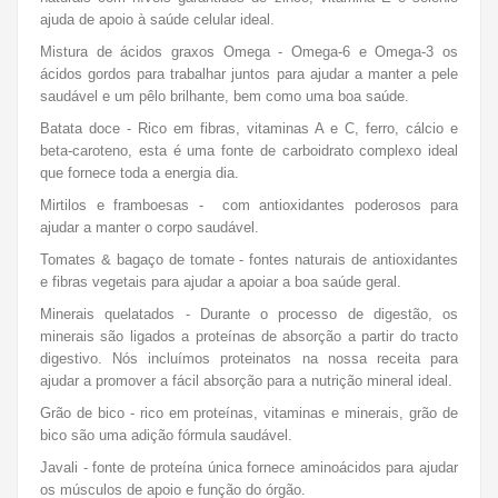
ajuda de apoio à saúde celular ideal.
Mistura de ácidos graxos Omega - Omega-6 e Omega-3 os
ácidos gordos para trabalhar juntos para ajudar a manter a pele
saudável e um pêlo brilhante, bem como uma boa saúde.
Batata doce -
Rico em fibras, vitaminas A e C, ferro, cálcio e
beta-caroteno, esta é uma fonte de carboidrato complexo ideal
que fornece toda a energia dia.
Mirtilos e framboesas - com antioxidantes poderosos para
ajudar a manter o corpo saudável.
Tomates & bagaço de tomate - fontes naturais de antioxidantes
e fibras vegetais para ajudar a apoiar a boa saúde geral.
Minerais quelatados - Durante o processo de digestão, os
minerais são ligados a proteínas de absorção a partir do tracto
digestivo.
Nós incluímos proteinatos na nossa receita para
ajudar a promover a fácil absorção para a nutrição mineral ideal.
Grão de bico - r
ico em proteínas, vitaminas e minerais, grão de
bico são uma adição fórmula saudável.
Javali -
fonte de proteína única fornece aminoácidos para ajudar
os músculos de apoio e função do órgão.