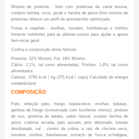
Mistura de proteína -
feito com proteínas da carne bovina,
cordeiro farinha, ovos, javali e farinha de peixe.
Uma mistura de
proteínas oferece um perfil de aminoácidos optimizada.
Frutas e vegetais - ervilhas, tomates, framboesas e mirtilos
fornecer nutrientes para as plantas-source para ajudar a apoiar
bem-estar geral.
Confira a composição desta fórmula:
Proteína: 32% Mínimo, Fat: 18% Mínimo.
Cálcio: 2,1%, tal como alimentadas; Fósforo: 1,4%, tal como
alimentados.
Calorias: 3750 kcal / kg (375 kcal / copo) Calculado de energia
metabolizável.
COMPOSIÇÃO:
Pato, refeição pato, frango, batata-doce, ervilhas, batatas,
gordura de frango (conservada com tocoferóis mistos), produto
de ovo, proteína de batata, sabor natural, oceano farinha de
peixe, codorna assada, pato assado, peru defumado, tomate
desidratado, sal , cloreto de colina, a raiz de chicória seca,
tomates, mirtilos, framboesas, extracto de Yucca schidigera,