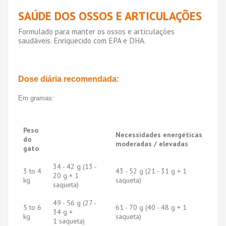
SAÚDE DOS OSSOS E ARTICULAÇÕES
Formulado para manter os ossos e articulações
saudáveis. Enriquecido com EPA e DHA.
Dose diária recomendada:
Em gramas:
Peso
Necessidades energéticas
do
moderadas / elevadas
gato
34 - 42 g (13 -
3 to 4
43 - 52 g (21 - 31 g + 1
20 g + 1
kg
saqueta)
saqueta)
49 - 56 g (27 -
5 to 6
61 - 70 g (40 - 48 g + 1
34 g +
kg
saqueta)
1 saqueta)