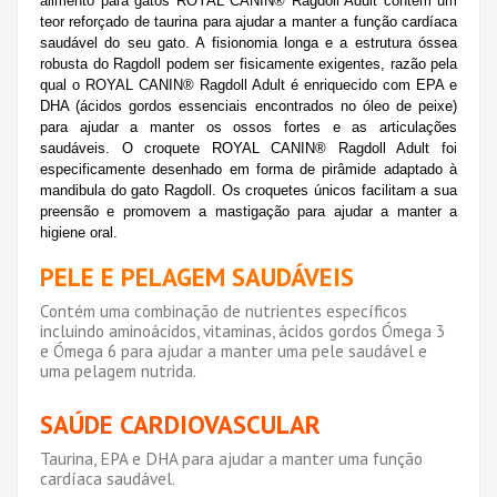
alimento para gatos ROYAL CANIN® Ragdoll Adult contém um
teor reforçado de taurina para ajudar a manter a função cardíaca
saudável do seu gato. A fisionomia longa e a estrutura óssea
robusta do Ragdoll podem ser fisicamente exigentes, razão pela
qual o ROYAL CANIN® Ragdoll Adult é enriquecido com EPA e
DHA (ácidos gordos essenciais encontrados no óleo de peixe)
para ajudar a manter os ossos fortes e as articulações
saudáveis. O croquete ROYAL CANIN® Ragdoll Adult foi
especificamente desenhado em forma de pirâmide adaptado à
mandibula do gato Ragdoll. Os croquetes únicos facilitam a sua
preensão e promovem a mastigação para ajudar a manter a
higiene oral.
PELE E PELAGEM SAUDÁVEIS
Contém uma combinação de nutrientes específicos
incluindo aminoácidos, vitaminas, ácidos gordos Ómega 3
e Ómega 6 para ajudar a manter uma pele saudável e
uma pelagem nutrida.
SAÚDE CARDIOVASCULAR
Taurina, EPA e DHA para ajudar a manter uma função
cardíaca saudável.