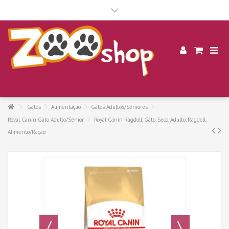
.
Gatos
Alimentação
Gatos Adultos/Séniores
Royal Canin Gato Adulto/Sénior
Royal Canin Ragdoll, Gato, Seco, Adulto, Ragdoll,
Alimento/Ração