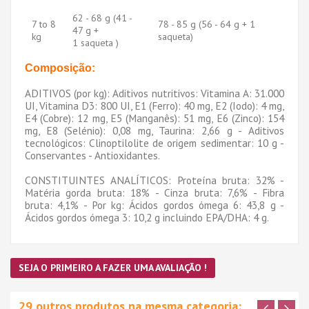
62 - 68 g (41 -
7 to 8
78 - 85 g (56 - 64 g + 1
47 g +
kg
saqueta)
1 saqueta )
Composição:
ADITIVOS (por kg): Aditivos nutritivos: Vitamina A: 31.000
UI, Vitamina D3: 800 UI, E1 (Ferro): 40 mg, E2 (Iodo): 4 mg,
E4 (Cobre): 12 mg, E5 (Manganês): 51 mg, E6 (Zinco): 154
mg, E8 (Selénio): 0,08 mg, Taurina: 2,66 g - Aditivos
tecnológicos: Clinoptilolite de origem sedimentar: 10 g -
Conservantes - Antioxidantes.
CONSTITUINTES ANALÍTICOS: Proteína bruta: 32% -
Matéria gorda bruta: 18% - Cinza bruta: 7,6% - Fibra
bruta: 4,1% - Por kg: Ácidos gordos ómega 6: 43,8 g -
Ácidos gordos ómega 3: 10,2 g incluindo EPA/DHA: 4 g.
SEJA O PRIMEIRO A FAZER UMA AVALIAÇÃO !
29 outros produtos na mesma categoria: