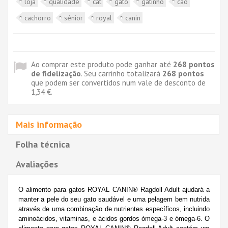
loja
qualidade
cat
gato
gatinho
cão
cachorro
sénior
royal
canin
Ao comprar este produto pode ganhar até
268
pontos
de fidelização
. Seu carrinho totalizará
268
pontos
que podem ser convertidos num vale de desconto de
1,34 €
.
Mais informação
Folha técnica
Avaliações
O alimento para gatos ROYAL CANIN® Ragdoll Adult ajudará a
manter a pele do seu gato saudável e uma pelagem bem nutrida
através de uma combinação de nutrientes específicos, incluindo
aminoácidos, vitaminas, e ácidos gordos ómega-3 e ómega-6. O