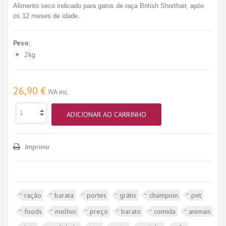
Alimento seco indicado para gatos de raça British Shorthair, após
os 12 meses de idade.
Peso:
2kg
26,90 €
IVA inc.
ADICIONAR AO CARRINHO
Imprimir
ração
barata
portes
grátis
champion
pet
foods
melhor
preço
barato
comida
animais