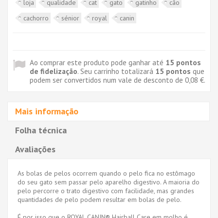
loja
qualidade
cat
gato
gatinho
cão
cachorro
sénior
royal
canin
Ao comprar este produto pode ganhar até
15
pontos
de fidelização
. Seu carrinho totalizará
15
pontos
que
podem ser convertidos num vale de desconto de
0,08 €
.
Mais informação
Folha técnica
Avaliações
As bolas de pelos ocorrem quando o pelo fica no estômago
do seu gato sem passar pelo aparelho digestivo. A maioria do
pelo percorre o trato digestivo com facilidade, mas grandes
quantidades de pelo podem resultar em bolas de pelo.
É por isso que o ROYAL CANIN® Hairball Care em molho é