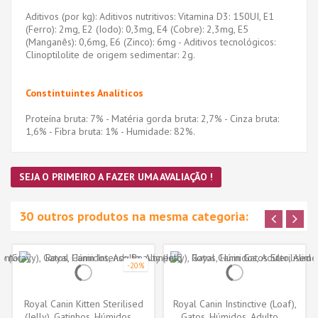
Aditivos (por kg): Aditivos nutritivos: Vitamina D3: 150UI, E1
(Ferro): 2mg, E2 (Iodo): 0,3mg, E4 (Cobre): 2,3mg, E5
(Manganês): 0,6mg, E6 (Zinco): 6mg - Aditivos tecnológicos:
Clinoptilolite de origem sedimentar: 2g.
Constintuintes Analíticos
Proteína bruta: 7% - Matéria gorda bruta: 2,7% - Cinza bruta:
1,6% - Fibra bruta: 1% - Humidade: 82%.
SEJA O PRIMEIRO A FAZER UMA AVALIAÇÃO !
30 outros produtos na mesma categoria:
-20%
Royal Canin Kitten Sterilised
Royal Canin Instinctive (Loaf),
(Jelly), Gatinhos, Húmidos,...
Gatos, Húmidos, Adulto,...