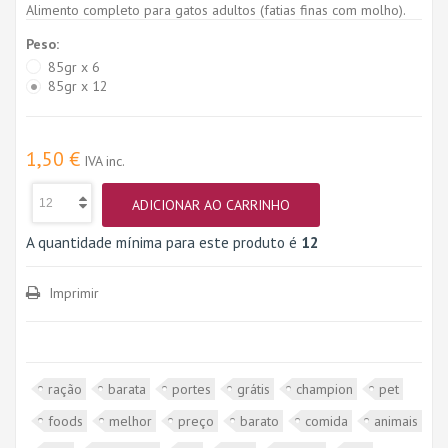
Alimento completo para gatos adultos (fatias finas com molho).
Peso:
85gr x 6
85gr x 12
1,50 €
IVA inc.
ADICIONAR AO CARRINHO
A quantidade mínima para este produto é
12
Imprimir
ração
barata
portes
grátis
champion
pet
foods
melhor
preço
barato
comida
animais