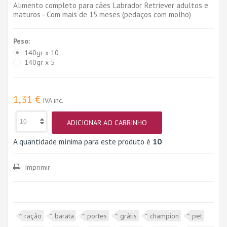
Alimento completo para cães Labrador Retriever adultos e
maturos - Com mais de 15 meses (pedaços com molho)
Peso:
140gr x 10
140gr x 5
1,31 €
IVA inc.
ADICIONAR AO CARRINHO
A quantidade mínima para este produto é
10
Imprimir
ração
barata
portes
grátis
champion
pet