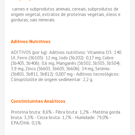
carnes e subprodutos animais, cereais, subprodutos de
origem vegetal, extratos de proteínas vegetais, óleos e
gorduras, sais minerais.
Aditivos Nutritivos
ADITIVOS (por kg): Aditivos nutritivos: Vitamina D3: 140
UI, Ferro (3b103): 12 mg, Iodo (3b202): 0,17 mg, Cobre
(3b405, 3b406): 0,6 mg, Manganês (3b502, 3b503, 3b504):
3,9 mg, Zinco (3b603, 3b605, 3b606): 34 mg, Selénio
(3b801, 3b811, 3b812): 0,007 mg - Aditivos tecnológicos:
Clinoptilolite de origem sedimentar: 2,2 g.
Constintuintes Analíticos
Proteína bruta: 8,6% - Fibra bruta: 1,2% - Matéria gorda
bruta: 3,3% - Cinza bruta: 1,7% - Humidade: 79,0% -
EPA/DHA: 0,1%.