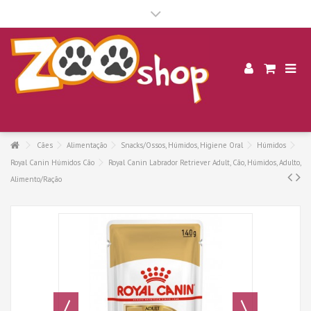
.
Cães
Alimentação
Snacks/Ossos, Húmidos, Higiene Oral
Húmidos
Royal Canin Húmidos Cão
Royal Canin Labrador Retriever Adult, Cão, Húmidos, Adulto,
Alimento/Ração