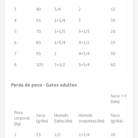
3
40
3/4
2
15
1/2
4
55
1+1/4
3
30
1/2
5
70
1+1/3
3+1/3
20
1
6
80
1+3/4
4+1/2
35
1
7
95
2
4+3/4
50
1
8
105
2+1/2
5+3/4
60
1
Perda de peso - Gatos adultos
Seco + Húmid
(lata)
Peso
Seco
Húmido
Húmido
Seco
Húm
corporal
(g/dia)
(latas/dia)
(saquetas/dia)
(g/dia)
(lata
(kg)
2
25
1/2
1+1/4
10
1/4