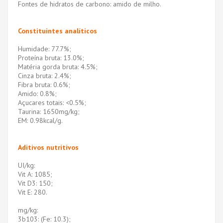
Fontes de hidratos de carbono: amido de milho.
Constituintes analíticos
Humidade: 77.7%;
Proteína bruta: 13.0%;
Matéria gorda bruta: 4.5%;
Cinza bruta: 2.4%;
Fibra bruta: 0.6%;
Amido: 0.8%;
Açucares totais: <0.5%;
Taurina: 1650mg/kg;
EM: 0.98kcal/g.
Aditivos nutritivos
UI/kg:
Vit A: 1085;
Vit D3: 150;
Vit E: 280.
mg/kg:
3b103: (Fe: 10.3);