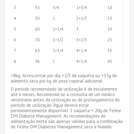
3
35
3/4
1+3/4
10
1/2
4
50
1
2+1/3
25
1/2
5
60
1+1/4
3
10
1
6
70
1+1/2
3+2/3
25
1
7
85
1+3/4
4+1/4
35
1
8
98
2
4+3/4
45
1
>8kg: Acrescentar por dia +2/3 de saqueta ou +13g de
alimento seco por kg de peso coporal adicional
O periodo recomendado de utilização é de inicialmente
até 6 meses. Recomenda-se a consulta de um médico
veterinário antes da utilização ou do prolongamento do
periodo de utilização. Água deverá estar
permanentemente disponível. 1 saqueta = 20g de Feline
DM Diabete Management. As recomendações de
alimentação mista são apenas válidas para a combinação
de Feline DM Diabetes Management seco e húmido.