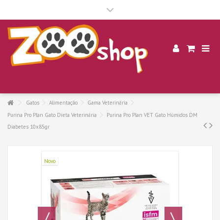
.
Gatos
Alimentação
Gama Veterinária
Purina Pro Plan Gato Dieta Veterinária
Purina Pro Plan VET Gato Húmidos DM
Diabetes 10x85gr
Novo