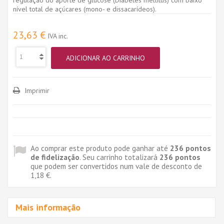
nível total de açúcares (mono- e dissacarídeos).
23,63 €
IVA inc.
ADICIONAR AO CARRINHO
Imprimir
Ao comprar este produto pode ganhar até
236
pontos
de fidelização
. Seu carrinho totalizará
236
pontos
que podem ser convertidos num vale de desconto de
1,18 €
.
Mais informação