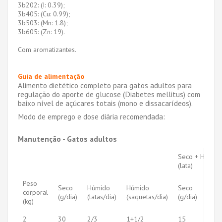
3b202: (I: 0.39);
3b405: (Cu: 0.99);
3b503: (Mn: 1.8);
3b605: (Zn: 19).
Com aromatizantes.
Guia de alimentação
Alimento dietético completo para gatos adultos para
regulação do aporte de glucose (Diabetes mellitus) com
baixo nível de açúcares totais (mono e dissacarídeos).
Modo de emprego e dose diária recomendada:
Manutenção - Gatos adultos
Seco + Húmid
(lata)
Peso
Seco
Húmido
Húmido
Seco
Húm
corporal
(g/dia)
(latas/dia)
(saquetas/dia)
(g/dia)
(lata
(kg)
2
30
2/3
1+1/2
15
1/4