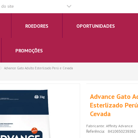
do site
ROEDORES
OPORTUNIDADES
PROMOÇÕES
Advance Gato Adulto Esterlizado Perú e Cevada
Advance Gato A
Esterlizado Perú
Cevada
Fabricante:
Affinity Advance
Referência:
8410650239392