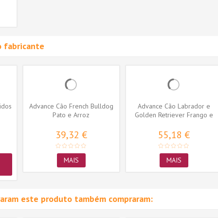
 fabricante
idos
Advance Cão French Bulldog
Advance Cão Labrador e
Pato e Arroz
Golden Retriever Frango e
Arroz
39,32 €
55,18 €
MAIS
MAIS
raram este produto também compraram: