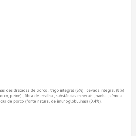
nas desidratadas de porco , trigo integral (8%) , cevada integral (8%)
orco, peixe) , fibra de ervilha , substâncias minerais , banha , sêmea
ticas de porco (fonte natural de imunoglobulinas) (0,4%).