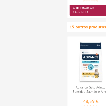
ADICIONAR AO
CARRINHO
15 outros produtos
o Frango
Advance VET Gato
xtra
Hypoallergenic
17,01 €
MAIS
Advance Gato Adulto
Sensitive Salmão e Arr
48,59 €