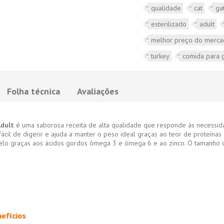
qualidade
cat
ga
esterilizado
adult
melhor preço do merc
turkey
comida para 
Folha técnica
Avaliações
Adult
é uma saborosa receita de alta qualidade que responde às necessida
fácil de digerir e ajuda a manter o peso ideal graças ao teor de proteínas
elo graças aos ácidos gordos ómega 3 e ómega 6 e ao zinco. O tamanho d
nefícios