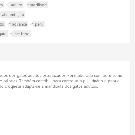
to
adulto
sterilised
alimentação
ado
advance
peru
gato
cat food
des dos gatos adultos esterilizados. Foi elaborada com peru como
 e calorias. Também contribui para controlar o pH urinário e para o
o croquete adapta-se à mandíbula dos gatos adultos.