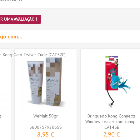
R UMA AVALIAÇÃO !
migo com…
g
WeMalt 50gr
Brinquedo Kong Connects
Window Teaser com catnip -
5600757920658
CAT45E
Cor...
8,95 €
7,90 €