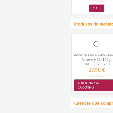
MAIS
Produtos do mesmo
 Adulto
Advance Cão Médium Adulto
Advance Cão e Gato Húm
oz
Frango e Arroz 14+3kg
Recovery 11x100gr
OFERTA
8410650259710
52,40 €
17,90 €
ADICIONAR AO
ADICIONAR AO
CARRINHO
CARRINHO
Clientes que comp