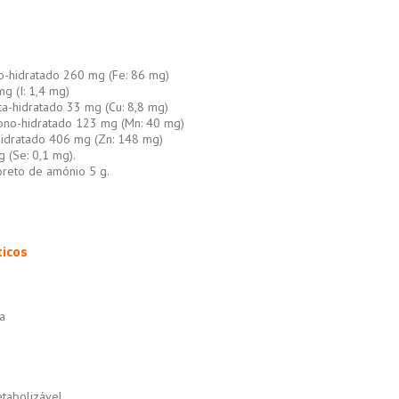
no-hidratado 260 mg (Fe: 86 mg)
g (I: 1,4 mg)
nta-hidratado 33 mg (Cu: 8,8 mg)
ono-hidratado 123 mg (Mn: 40 mg)
hidratado 406 mg (Zn: 148 mg)
g (Se: 0,1 mg).
loreto de amónio 5 g.
icos
a
etabolizável