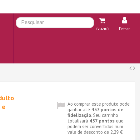
(vazio)
Entrar
dulto
Ao comprar este produto pode
 e
ganhar até
457
pontos de
fidelização
. Seu carrinho
totalizará
457
pontos
que
podem ser convertidos num
vale de desconto de
2,29 €
.