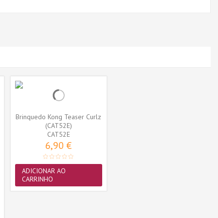
Brinquedo Kong Teaser Curlz
(CAT52E)
CAT52E
6,90 €
ADICIONAR AO
CARRINHO