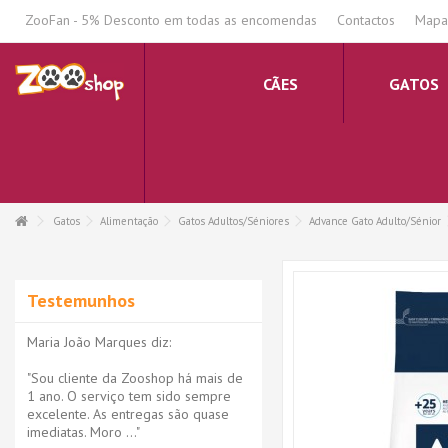
.
ZooFan - 5% Desconto em todas as encomendas
Contactos
Mapa 
CÃES
GATOS
Gatos
Alimentação
Gatos Adultos/Séniores
Advance Gato Adulto/Sénior
Testemunhos
Maria João Marques diz:
"Sou cliente da Zooshop há mais de
1 ano. O serviço tem sido sempre
excelente. As entregas são quase
imediatas. Moro ..."