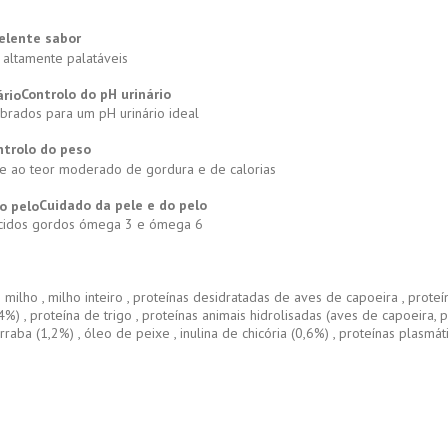
elente sabor
 altamente palatáveis
Controlo do pH urinário
ibrados para um pH urinário ideal
ntrolo do peso
 e ao teor moderado de gordura e de calorias
Cuidado da pele e do pelo
ácidos gordos ómega 3 e ómega 6
 milho , milho inteiro , proteínas desidratadas de aves de capoeira , proteí
4%) , proteína de trigo , proteínas animais hidrolisadas (aves de capoeira, p
rraba (1,2%) , óleo de peixe , inulina de chicória (0,6%) , proteínas plasmá