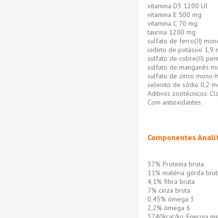
vitamina D3 1200 UI
vitamina E 500 mg
vitamina C 70 mg
taurina 1200 mg
sulfato de ferro(II) mo
iodeto de potássio 1,9 m
sulfato de cobre(II) pe
sulfato de manganês m
sulfato de zinco mono-
selenito de sódio 0,2 m
Aditivos zootécnicos: C
Com antioxidantes.
Componentes Analít
37% Proteína bruta
11% matéria gorda brut
4,1% fibra bruta
7% cinza bruta
0,45% ómega 3
2,2% ómega 6
3740kcal/kg. Energia m