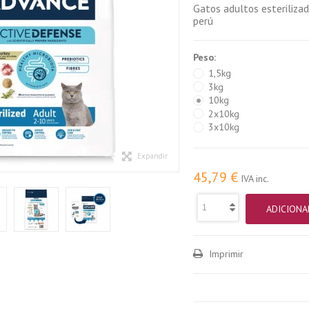
Gatos adultos esterilizad
perú
Peso:
1,5kg
3kg
10kg
2x10kg
3x10kg
Expandir
45,79 €
IVA inc.
ADICIONA
Imprimir