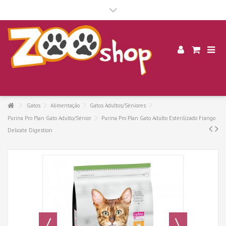
.
Gatos
Alimentação
Gatos Adultos/Séniores
Purina Pro Plan Gato Adulto/Sénior
Purina Pro Plan Gato Adulto Esterilizado Frango
Delicate Digestion