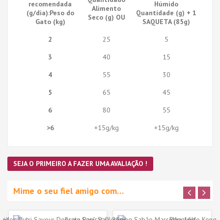
recomendada
Húmido
Alimento
(g/dia):Peso do
Quantidade (g) + 1
Seco (g) OU
Gato (kg)
SAQUETA (85g)
2
25
5
3
40
15
4
55
30
5
65
45
6
80
55
>6
+15g/kg
+15g/kg
SEJA O PRIMEIRO A FAZER UMA AVALIAÇÃO !
Mime o seu fiel amigo com…