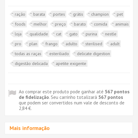
ração
barata
portes
grátis
champion
pet
foods
melhor
preço
barato
comida
animais
loja
qualidade
cat
gato
purina
nestle
pro
plan
frango
adulto
sterilised
adult
todas as raças
esteriliado
delicate digestion
digestão delicada
apetite exigente
Ao comprar este produto pode ganhar até
567
pontos
de fidelização
. Seu carrinho totalizará
567
pontos
que podem ser convertidos num vale de desconto de
2,84 €
.
Mais informação