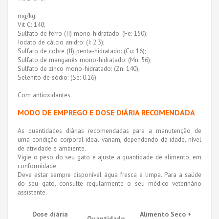
mg/kg:
Vit C: 140;
Sulfato de ferro (II) mono-hidratado: (Fe: 150);
Iodato de cálcio anidro: (I: 2.3);
Sulfato de cobre (II) penta-hidratado: (Cu: 16);
Sulfato de manganês mono-hidratado: (Mn: 56);
Sulfato de zinco mono-hidratado: (Zn: 140);
Selenito de sódio: (Se: 0.16).
Com antioxidantes.
MODO DE EMPREGO E DOSE DIÁRIA RECOMENDADA
As quantidades diárias recomendadas para a manutenção de
uma condição corporal ideal variam, dependendo da idade, nível
de atividade e ambiente.
Vigie o peso do seu gato e ajuste a quantidade de alimento, em
conformidade.
Deve estar sempre disponível água fresca e limpa. Para a saúde
do seu gato, consulte regularmente o seu médico veterinário
assistente.
Dose diária
Alimento Seco +
Quantidado