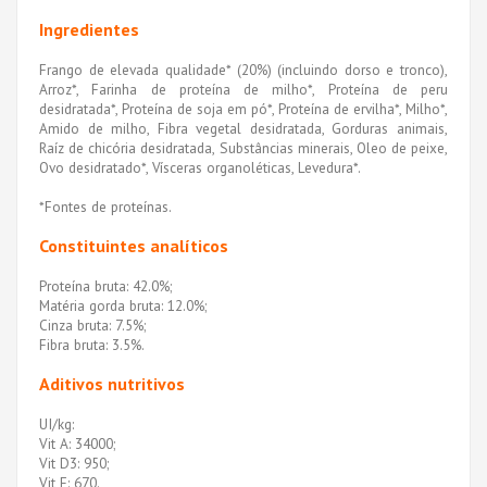
Ingredientes
Frango de elevada qualidade* (20%) (incluindo dorso e tronco),
Arroz*, Farinha de proteína de milho*, Proteína de peru
desidratada*, Proteína de soja em pó*, Proteína de ervilha*, Milho*,
Amido de milho, Fibra vegetal desidratada, Gorduras animais,
Raíz de chicória desidratada, Substâncias minerais, Oleo de peixe,
Ovo desidratado*, Vísceras organoléticas, Levedura*.
*Fontes de proteínas.
Constituintes analíticos
Proteína bruta: 42.0%;
Matéria gorda bruta: 12.0%;
Cinza bruta: 7.5%;
Fibra bruta: 3.5%.
Aditivos nutritivos
UI/kg:
Vit A: 34000;
Vit D3: 950;
Vit E: 670.