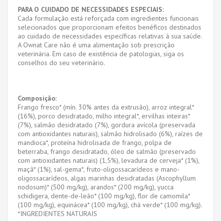
PARA O CUIDADO DE NECESSIDADES ESPECIAIS:
Cada formulação está reforçada com ingredientes funcionais
selecionados que proporcionam efeitos benéficos destinados
ao cuidado de necessidades específicas relativas à sua saúde.
A Ownat Care não é uma alimentação sob prescrição
veterinária. Em caso de existência de patologias, siga os
conselhos do seu veterinário.
Composição:
Frango fresco* (mín. 30% antes da extrusão), arroz integral*
(16%), porco desidratado, milho integral*, ervilhas inteiras*
(7%), salmão desidratado (7%), gordura avícola (preservada
com antioxidantes naturais), salmão hidrolisado (6%), raízes de
mandioca*, proteína hidrolisada de frango, polpa de
beterraba, frango desidratado, óleo de salmão (preservado
com antioxidantes naturais) (1,5%), levadura de cerveja* (1%),
maçã* (1%), sal-gema*, fruto-oligossacarídeos e mano-
oligossacarídeos, algas marinhas desidratadas (Ascophyllum
nodosum)* (500 mg/kg), arandos* (200 mg/kg), yucca
schidigera, dente-de-leão* (100 mg/kg), flor de camomila*
(100 mg/kg), equinácea* (100 mg/kg), chá verde* (100 mg/kg).
*INGREDIENTES NATURAIS