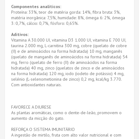
Componentes analíticos:
Proteína: 33%, teor de matéria gorda: 14%, fibra bruta: 3%,
matéria inorgânica: 7,5%, humidade: 8%, ómega 6: 2%, ómega
3: 0,7%, cálcio: 0,7%, fósforo: 0,65%.
Aditivos:
Vitamina A 30.000 UI, vitamina D3 1.000 UI, vitamina E 700 UI,
taurina 2.000 mg, L-carnitina 300 mg, cobre (quelato de cobre
(II) e de aminoácidos na forma hidratada) 10 mg, manganês
(quelato de manganês de aminoácidos na forma hidratada) 54
mg, ferro (quelato de ferro (II) de aminoácidos na forma
hidratada) 40 mg, zinco (quelatos de zinco e de aminoácidos
na forma hidratada) 120 mg, iodo (iodeto de potássio) 4 mg,
selénio (L-selenometionina de zinco) 0,2 mg, kcal/kg 3.770.
Com antioxidantes naturais.
FAVORECE A DIURESE
As plantas aromáticas, como o dente-de-leão, promovem o
aumento da micção do gato.
REFORÇA O SISTEMA IMUNITÁRIO
A ingestão de mirtilo, fruta com alto valor nutricional e com