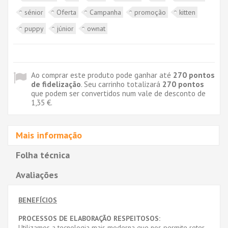
sénior
Oferta
Campanha
promoção
kitten
puppy
júnior
ownat
Ao comprar este produto pode ganhar até
270
pontos
de fidelização
. Seu carrinho totalizará
270
pontos
que podem ser convertidos num vale de desconto de
1,35 €
.
Mais informação
Folha técnica
Avaliações
BENEFÍCIOS
PROCESSOS DE ELABORAÇÃO RESPEITOSOS:
Utilizamos a tecnologia mais moderna que nos permite reter