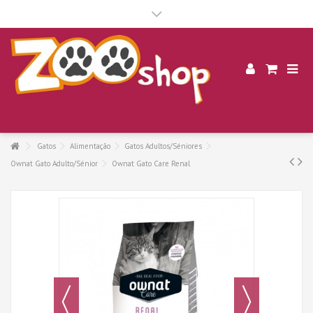
.
Gatos
Alimentação
Gatos Adultos/Séniores
Ownat Gato Adulto/Sénior
Ownat Gato Care Renal