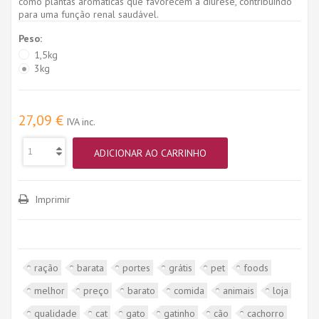
como plantas aromáticas que favorecem a diurese, contribuindo
para uma função renal saudável.
Peso:
1,5kg
3kg
27,09 €
IVA inc.
ADICIONAR AO CARRINHO
Imprimir
ração
barata
portes
grátis
pet
foods
melhor
preço
barato
comida
animais
loja
qualidade
cat
gato
gatinho
cão
cachorro