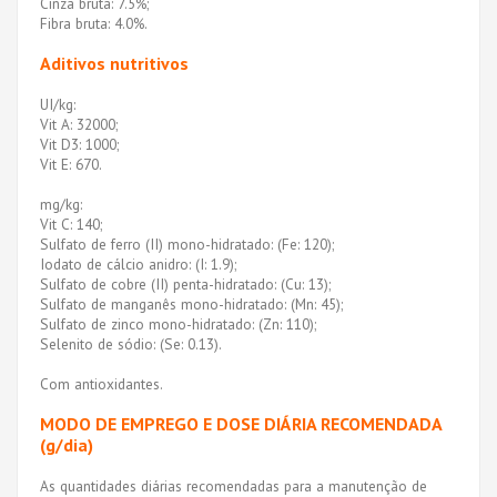
Cinza bruta: 7.5%;
Fibra bruta: 4.0%.
Aditivos nutritivos
UI/kg:
Vit A: 32000;
Vit D3: 1000;
Vit E: 670.
mg/kg:
Vit C: 140;
Sulfato de ferro (II) mono-hidratado: (Fe: 120);
Iodato de cálcio anidro: (I: 1.9);
Sulfato de cobre (II) penta-hidratado: (Cu: 13);
Sulfato de manganês mono-hidratado: (Mn: 45);
Sulfato de zinco mono-hidratado: (Zn: 110);
Selenito de sódio: (Se: 0.13).
Com antioxidantes.
MODO DE EMPREGO E DOSE DIÁRIA RECOMENDADA
(g/dia)
As quantidades diárias recomendadas para a manutenção de