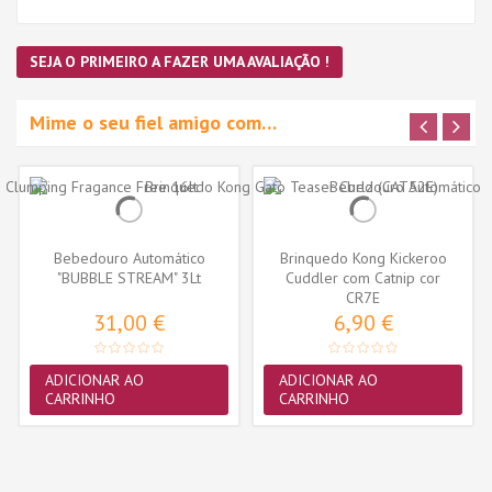
SEJA O PRIMEIRO A FAZER UMA AVALIAÇÃO !
Mime o seu fiel amigo com…
Bebedouro Automático
Brinquedo Kong Kickeroo
"BUBBLE STREAM" 3Lt
Cuddler com Catnip cor
(Azul/Branco)
sortida...
CR7E
31,00 €
6,90 €
ADICIONAR AO
ADICIONAR AO
CARRINHO
CARRINHO