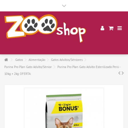
.
Gatos
Alimentação
Gatos Adultos/Séniores
Purina Pro Plan Gato Adulto/Sénior
Purina Pro Plan Gato Adulto Esterilizado Perú -
10kg + 2kg OFERTA