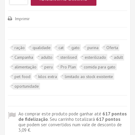
Imprimir
ração
qualidade
cat
gato
purina
Oferta
Campanha
adulto
sterilised
esterilizado
adult
alimentação
peru
Pro Plan
comida para gato
pet food
kilos extra
limitado ao stock existente
oportunidade
Ao comprar este produto pode ganhar até
617
pontos
de fidelização
. Seu carrinho totalizará
617
pontos
que podem ser convertidos num vale de desconto de
3,09 €
.