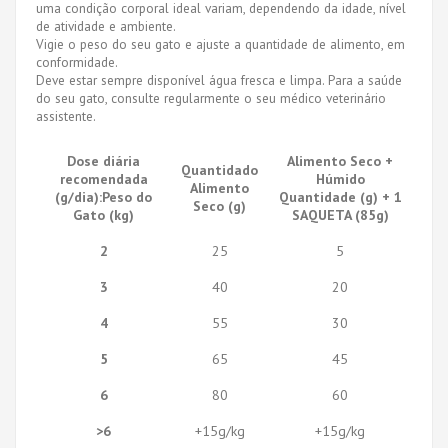
uma condição corporal ideal variam, dependendo da idade, nível
de atividade e ambiente.
Vigie o peso do seu gato e ajuste a quantidade de alimento, em
conformidade.
Deve estar sempre disponível água fresca e limpa. Para a saúde
do seu gato, consulte regularmente o seu médico veterinário
assistente.
Dose diária
Alimento Seco +
Quantidado
recomendada
Húmido
Alimento
(g/dia):Peso do
Quantidade (g) + 1
Seco (g)
Gato (kg)
SAQUETA (85g)
2
25
5
3
40
20
4
55
30
5
65
45
6
80
60
>6
+15g/kg
+15g/kg