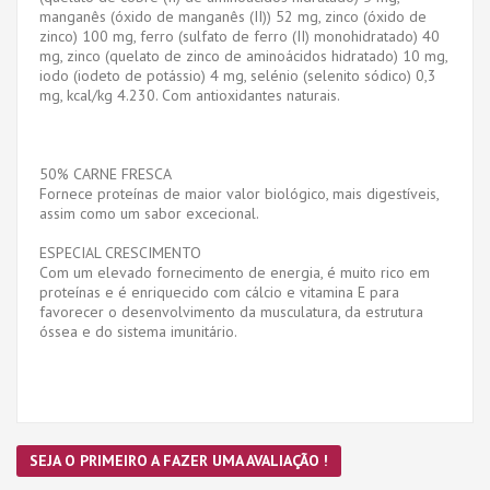
manganês (óxido de manganês (II)) 52 mg, zinco (óxido de
zinco) 100 mg, ferro (sulfato de ferro (II) monohidratado) 40
mg, zinco (quelato de zinco de aminoácidos hidratado) 10 mg,
iodo (iodeto de potássio) 4 mg, selénio (selenito sódico) 0,3
mg, kcal/kg 4.230. Com antioxidantes naturais.
50% CARNE FRESCA
Fornece proteínas de maior valor biológico, mais digestíveis,
assim como um sabor excecional.
ESPECIAL CRESCIMENTO
Com um elevado fornecimento de energia, é muito rico em
proteínas e é enriquecido com cálcio e vitamina E para
favorecer o desenvolvimento da musculatura, da estrutura
óssea e do sistema imunitário.
SEJA O PRIMEIRO A FAZER UMA AVALIAÇÃO !