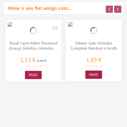
Mime o seu fiel amigo com…
-20%
Royal Canin Kitten Sterilised
Schesir Gato Húmidos
(Gravy), Gatinhos, Húmidos,...
Complete Nutrition in broth
Atum e...
1,13 €
1,89 €
1,41 €
MAIS
MAIS