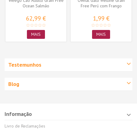
Weego Cão Adulto Grain Free
Ownat Gato Wetline Grain
Ocean Salmão
Free Perú com Frango
62,99 €
1,99 €
MAIS
MAIS
Testemunhos
Blog
Informação
Livro de Reclamações