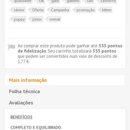
qualidade
cat
gato
gatinho
cão
cachorro
sénior
Oferta
Campanha
promoção
kitten
puppy
júnior
ownat
Ao comprar este produto pode ganhar até
353
pontos
de fidelização
. Seu carrinho totalizará
353
pontos
que podem ser convertidos num vale de desconto de
1,77 €
.
Mais informação
Folha técnica
Avaliações
BENEFÍCIOS
COMPLETO E EQUILIBRADO: