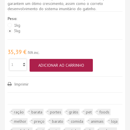
garantem um ótimo crescimento, assim como o correto
desenvolvimento do sistema imunitário do gatinho.
Peso:
1kg
3kg
35,39 €
IVA inc.
ADICIONAR AO CARRINHO
Imprimir
ração
barata
portes
grátis
pet
foods
melhor
preço
barato
comida
animais
loja