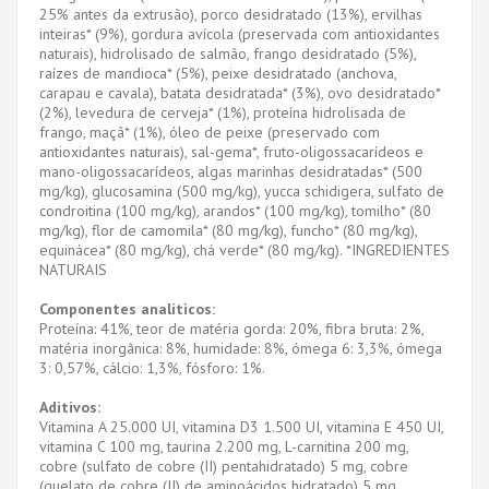
25% antes da extrusão), porco desidratado (13%), ervilhas
inteiras* (9%), gordura avícola (preservada com antioxidantes
naturais), hidrolisado de salmão, frango desidratado (5%),
raízes de mandioca* (5%), peixe desidratado (anchova,
carapau e cavala), batata desidratada* (3%), ovo desidratado*
(2%), levedura de cerveja* (1%), proteína hidrolisada de
frango, maçã* (1%), óleo de peixe (preservado com
antioxidantes naturais), sal-gema*, fruto-oligossacarídeos e
mano-oligossacarídeos, algas marinhas desidratadas* (500
mg/kg), glucosamina (500 mg/kg), yucca schidigera, sulfato de
condroitina (100 mg/kg), arandos* (100 mg/kg), tomilho* (80
mg/kg), flor de camomila* (80 mg/kg), funcho* (80 mg/kg),
equinácea* (80 mg/kg), chá verde* (80 mg/kg). *INGREDIENTES
NATURAIS
Componentes analíticos:
Proteína: 41%, teor de matéria gorda: 20%, fibra bruta: 2%,
matéria inorgânica: 8%, humidade: 8%, ómega 6: 3,3%, ómega
3: 0,57%, cálcio: 1,3%, fósforo: 1%.
Aditivos:
Vitamina A 25.000 UI, vitamina D3 1.500 UI, vitamina E 450 UI,
vitamina C 100 mg, taurina 2.200 mg, L-carnitina 200 mg,
cobre (sulfato de cobre (II) pentahidratado) 5 mg, cobre
(quelato de cobre (II) de aminoácidos hidratado) 5 mg,