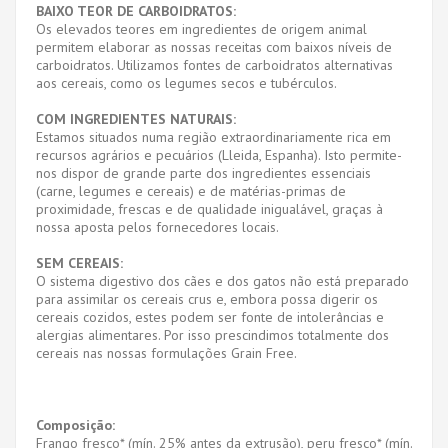
BAIXO TEOR DE CARBOIDRATOS:
Os elevados teores em ingredientes de origem animal
permitem elaborar as nossas receitas com baixos níveis de
carboidratos. Utilizamos fontes de carboidratos alternativas
aos cereais, como os legumes secos e tubérculos.
COM INGREDIENTES NATURAIS:
Estamos situados numa região extraordinariamente rica em
recursos agrários e pecuários (Lleida, Espanha). Isto permite-
nos dispor de grande parte dos ingredientes essenciais
(carne, legumes e cereais) e de matérias-primas de
proximidade, frescas e de qualidade inigualável, graças à
nossa aposta pelos fornecedores locais.
SEM CEREAIS:
O sistema digestivo dos cães e dos gatos não está preparado
para assimilar os cereais crus e, embora possa digerir os
cereais cozidos, estes podem ser fonte de intolerâncias e
alergias alimentares. Por isso prescindimos totalmente dos
cereais nas nossas formulações Grain Free.
Composição:
Frango fresco* (mín. 25% antes da extrusão), peru fresco* (mín.