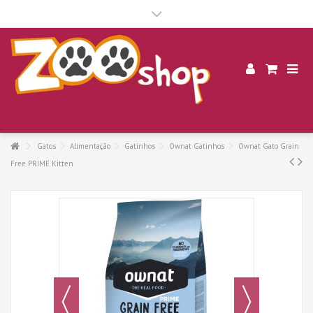
.
Gatos
Alimentação
Gatinhos
Ownat Gatinhos
Ownat Gato Grain
Free PRIME Kitten