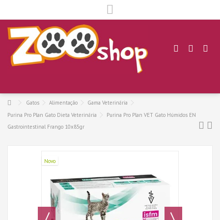
.
Gatos
Alimentação
Gama Veterinária
Purina Pro Plan Gato Dieta Veterinária
Purina Pro Plan VET Gato Húmidos EN
Gastrointestinal Frango 10x85gr
Novo