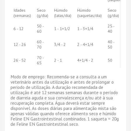
Idades
Seco
Húmido
Húmido
Seco
Hú
(semanas)
(g/dia)
(latas/dia)
(saquetas/dia)
(g/dia)
(la
50 -
25 -
6 - 12
1 - 1+1/2
1 - 3+1/4
1
60
40
60 -
40 -
12 - 26
3/4 - 2
2 - 4+1/4
1
70
50
70 -
26 - 52
2 - 1
4+1/4 - 2
50
1
65
Modo de emprego: Recomenda-se a consulta a um
veterinário antes da utilização e antes de prolongar o
periodo de utilização. A duração recomendada de
utilização é até 12 semanas semanas durante o período
de diarreia aguda e sua convalescença e/ou até à sua
recuperação completa. Água deverá estar sempre
disponível. As doses diárias para alimentação mista são
apenas válidas quando oferece alimento seco e húmido
Feline EN Gastrointestinal combinados. 1 saqueta = 20g
de Feline EN Gastrointestinal seco.