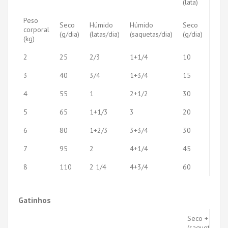
(lata)
Peso
Seco
Húmido
Húmido
Seco
Húm
corporal
(g/dia)
(latas/dia)
(saquetas/dia)
(g/dia)
(lata
(kg)
2
25
2/3
1+1/4
10
1/3
3
40
3/4
1+3/4
15
1/2
4
55
1
2+1/2
30
1/2
5
65
1+1/3
3
20
1
6
80
1+2/3
3+3/4
30
1
7
95
2
4+1/4
45
1
8
110
2 1/4
4+3/4
60
1
Gatinhos
Seco + Húmi
(saqueta)