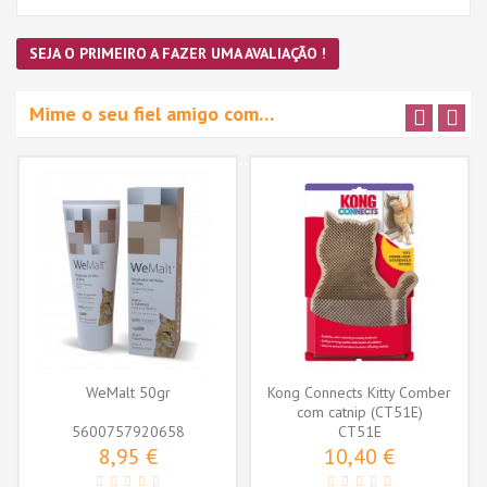
SEJA O PRIMEIRO A FAZER UMA AVALIAÇÃO !
Mime o seu fiel amigo com…
WeMalt 50gr
Kong Connects Kitty Comber
com catnip (CT51E)
5600757920658
CT51E
8,95 €
10,40 €