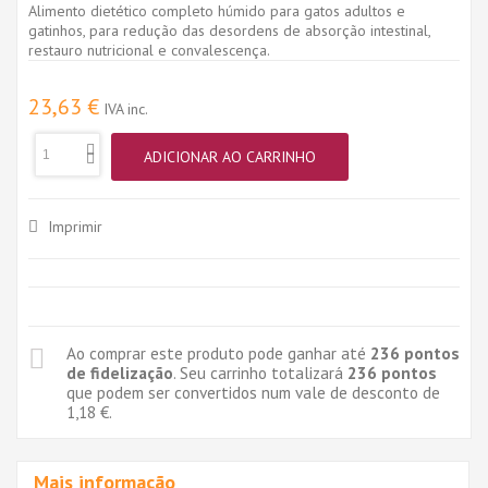
Alimento dietético completo húmido para gatos adultos e
gatinhos, para redução das desordens de absorção intestinal,
restauro nutricional e convalescença.
23,63 €
IVA inc.
ADICIONAR AO CARRINHO
Imprimir
Ao comprar este produto pode ganhar até
236
pontos
de fidelização
. Seu carrinho totalizará
236
pontos
que podem ser convertidos num vale de desconto de
1,18 €
.
Mais informação