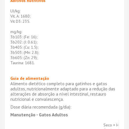
Aditivos nutritivos
UI/kg:
Vit. A: 1680;
Vit D3: 235.
mg/kg:
3b103: (Fe: 16);
3b202: (I: 0.61);
3b405: (Cu: 1.5);
3b503: (Mn: 2.8);
3b605: (Zn: 29);
Taurina: 1681.
Guia de alimentação
Alimento dietético completo para gatinhos e gatos
adultos, nutricionalmente adaptado para a redução das
alterações de absorção a nível intestinal, restauro
nutricional e convalescença.
Dose diária recomendada (g/dia):
Manutenção - Gatos Adultos
Seco + Húmid