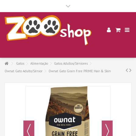
.
Gatos
Alimentação
Gatos Adultos/Séniores
Ownat Gato Adulto/Sénior
Ownat Gato Grain Free PRIME Hair & Skin