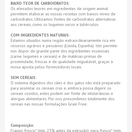
BAIXO TEOR DE CARBOIDRATOS:
Os elevados teores em ingredientes de origem animal
permitem elaborar as nossas receitas com baixos níveis de
carboidratos. Utilizamos fontes de carboidratos alternativas
aos cereais, como os legumes secos e tubérculos.
COM INGREDIENTES NATURAIS:
Estamos situados numa região extraordinariamente rica em
recursos agrários e pecuários (Lleida, Espanha). Isto permite-
nos dispor de grande parte dos ingredientes essenciais
(carne, legumes e cereais) e de matérias-primas de
proximidade, frescas e de qualidade inigualável, graças à
nossa aposta pelos fornecedores locais.
SEM CEREAIS:
O sistema digestivo dos cães e dos gatos não está preparado
para assimilar os cereais crus e, embora possa digerir os
cereais cozidos, estes podem ser fonte de intolerâncias e
alergias alimentares. Por isso prescindimos totalmente dos
cereais nas nossas formulações Grain Free.
Composição:
Frango fresco* (mín. 25% antes da extrusão), peru fresco* (mín.