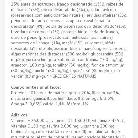
25% antes da extrusão), frango desidratado (13%), raízes de
mandioca* (8%), porco desidratado (7%), gordura avícola
(preservada com antioxidantes naturais), ervilhas inteiras* (5%),
peixe desidratado (anchova, carapau e cavala), batata
desidratada* (4%), polpa de beterraba, ovo desidratado* (1%),
levedura de cerveja* (1%), proteína hidrolisada de frango,
óleo de peixe (preservado com antioxidantes naturais),
sementes de linhaça* (1%), maçã* (1%), sal-gema*, alfafa
desidratada*, fruto-oligossacarídeos e mano-oligossacarídeos,
algas marinhas desidratadas* (500 mg/kg), glucosamina (500
mg/kg), yucca schidigera, sulfato de condroitina (100 mg/kg),
arandos* (100 mg/kg), tomilho* (80 mg/kg), flor de camomila*
(80 mg/kg), funcho* (80 mg/kg), equinácea* (80 mg/kg), chá
verde* (80 mg/kg). *INGREDIENTES NATURAIS
Componentes analíticos:
Proteína: 40%, teor de matéria gorda: 20%, fibra bruta: 3%,
matéria inorgânica: 8,5%, humidade: 8%, ómega 6: 3,6%,
ómega 3: 0,65%, cálcio: 1,4%, fósforo: 1%.
Aditivos:
Vitamina A 25.000 UI, vitamina D3 1.800 UI, vitamina E 425 UI,
vitamina C 100 mg, taurina 2.000 mg, L-carnitina 200 mg,
biotina 2 mg, cobre (sulfato de cobre (II) pentahidratado) 5
mg, cobre (quelato de cobre (II) de aminoácidos hidratado) 5