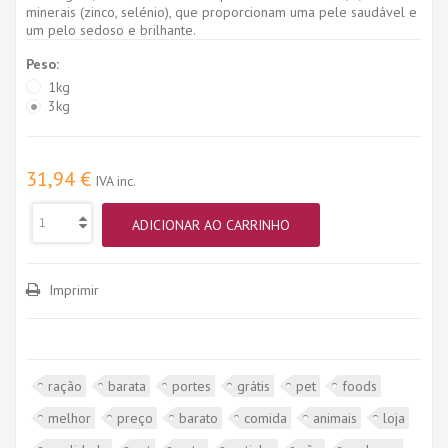
minerais (zinco, selénio), que proporcionam uma pele saudável e
um pelo sedoso e brilhante.
Peso:
1kg
3kg
31,94 €
IVA inc.
ADICIONAR AO CARRINHO
Imprimir
ração
barata
portes
grátis
pet
foods
melhor
preço
barato
comida
animais
loja