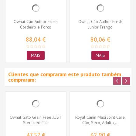
Ownat Cão Author Fresh
Ownat Cão Author Fresh
Cordeiro e Porco
Junior Frango
88,04 €
80,06 €
MAIS
MAIS
Clientes que compraram este produto também
compraram:
Ownat Gato Grain Free JUST
Royal Canin Maxi Joint Care,
Sterilised Fish
Cão, Seco, Adulto,...
47,57 €
62,90 €