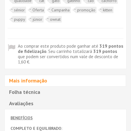
qualidade
cat
gato
gatinho
cão
cachorro
sénior
Oferta
Campanha
promoção
kitten
puppy
júnior
ownat
Ao comprar este produto pode ganhar até
319
pontos
de fidelização
. Seu carrinho totalizará
319
pontos
que podem ser convertidos num vale de desconto de
1,60 €
.
Mais informação
Folha técnica
Avaliações
BENEFÍCIOS
COMPLETO E EQUILIBRADO: