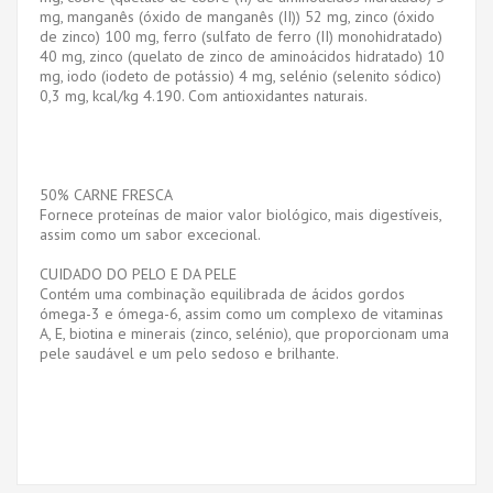
mg, manganês (óxido de manganês (II)) 52 mg, zinco (óxido
de zinco) 100 mg, ferro (sulfato de ferro (II) monohidratado)
40 mg, zinco (quelato de zinco de aminoácidos hidratado) 10
mg, iodo (iodeto de potássio) 4 mg, selénio (selenito sódico)
0,3 mg, kcal/kg 4.190. Com antioxidantes naturais.
50% CARNE FRESCA
Fornece proteínas de maior valor biológico, mais digestíveis,
assim como um sabor excecional.
CUIDADO DO PELO E DA PELE
Contém uma combinação equilibrada de ácidos gordos
ómega-3 e ómega-6, assim como um complexo de vitaminas
A, E, biotina e minerais (zinco, selénio), que proporcionam uma
pele saudável e um pelo sedoso e brilhante.