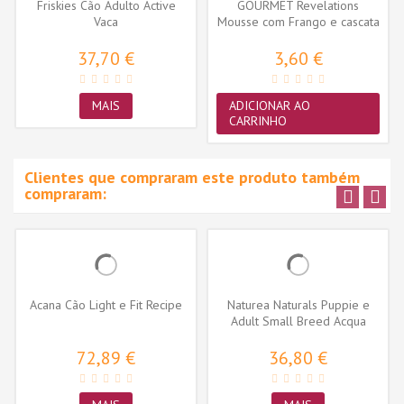
Friskies Cão Adulto Active
GOURMET Revelations
Vaca
Mousse com Frango e cascata
de molho...
37,70 €
3,60 €
MAIS
ADICIONAR AO
CARRINHO
Clientes que compraram este produto também
compraram:
Acana Cão Light e Fit Recipe
Naturea Naturals Puppie e
Adult Small Breed Acqua
(Deep...
72,89 €
36,80 €