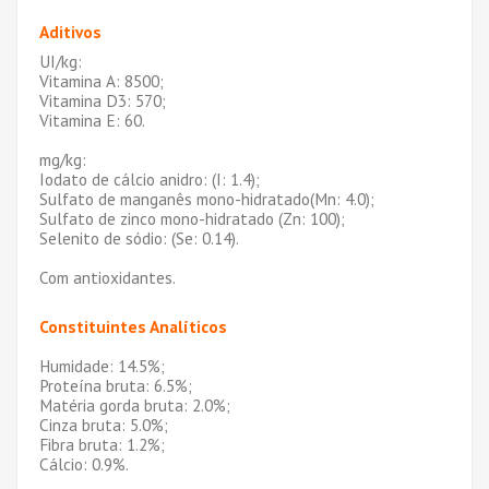
Aditivos
UI/kg:
Vitamina A: 8500;
Vitamina D3: 570;
Vitamina E: 60.
mg/kg:
Iodato de cálcio anidro: (I: 1.4);
Sulfato de manganês mono-hidratado(Mn: 4.0);
Sulfato de zinco mono-hidratado (Zn: 100);
Selenito de sódio: (Se: 0.14).
Com antioxidantes.
Constituintes Analíticos
Humidade: 14.5%;
Proteína bruta: 6.5%;
Matéria gorda bruta: 2.0%;
Cinza bruta: 5.0%;
Fibra bruta: 1.2%;
Cálcio: 0.9%.