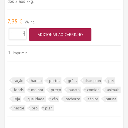
dos 2 aos 7kg.
7,35 €
IVA inc.
ADICIONAR AO CARRINHO
Imprimir
ração
barata
portes
grátis
champion
pet
foods
melhor
preço
barato
comida
animais
loja
qualidade
cão
cachorro
sénior
purina
nestle
pro
plan