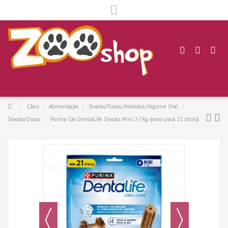
.
Cães
Alimentação
Snacks/Ossos, Húmidos, Higiene Oral
Snacks/Ossos
Purina Cão DentaLife Snacks Mini 2-7kg (maxi pack 21 sticks)