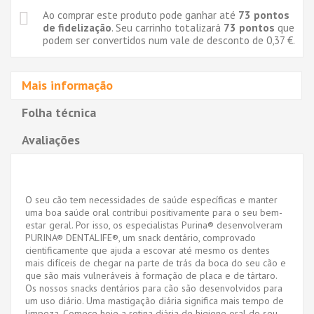
Ao comprar este produto pode ganhar até
73
pontos
de fidelização
. Seu carrinho totalizará
73
pontos
que
podem ser convertidos num vale de desconto de
0,37 €
.
Mais informação
Folha técnica
Avaliações
O seu cão tem necessidades de saúde específicas e manter
uma boa saúde oral contribui positivamente para o seu bem-
estar geral. Por isso, os especialistas Purina® desenvolveram
PURINA® DENTALIFE®, um snack dentário, comprovado
cientificamente que ajuda a escovar até mesmo os dentes
mais difíceis de chegar na parte de trás da boca do seu cão e
que são mais vulneráveis à formação de placa e de tártaro.
Os nossos snacks dentários para cão são desenvolvidos para
um uso diário. Uma mastigação diária significa mais tempo de
limpeza. Comece hoje a rotina diária de higiene oral do seu