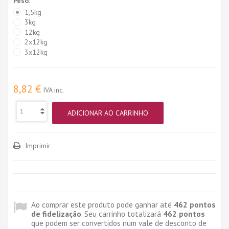
Peso:
1,5kg
3kg
12kg
2x12kg
3x12kg
8,82 €
IVA inc.
ADICIONAR AO CARRINHO
Imprimir
Ao comprar este produto pode ganhar até
462
pontos
de fidelização
. Seu carrinho totalizará
462
pontos
que podem ser convertidos num vale de desconto de