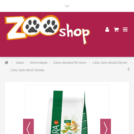
.
Gatos
Alimentação
Gatos Adultos/Séniores
Libra Gato Adulto/Sénior
Libra Gato Adult Salmão