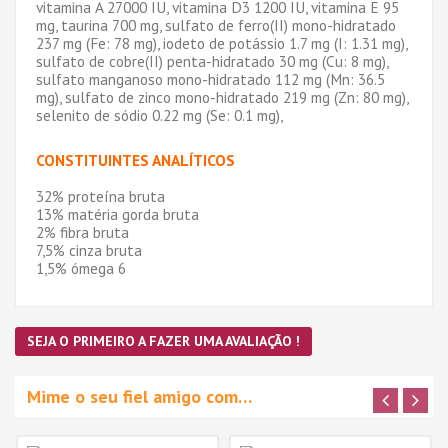
vitamina A 27000 IU, vitamina D3 1200 IU, vitamina E 95
mg, taurina 700 mg, sulfato de ferro(II) mono-hidratado
237 mg (Fe: 78 mg), iodeto de potássio 1.7 mg (I: 1.31 mg),
sulfato de cobre(II) penta-hidratado 30 mg (Cu: 8 mg),
sulfato manganoso mono-hidratado 112 mg (Mn: 36.5
mg), sulfato de zinco mono-hidratado 219 mg (Zn: 80 mg),
selenito de sódio 0.22 mg (Se: 0.1 mg),
CONSTITUINTES ANALÍTICOS
32% proteína bruta
13% matéria gorda bruta
2% fibra bruta
7,5% cinza bruta
1,5% ómega 6
SEJA O PRIMEIRO A FAZER UMA AVALIAÇÃO !
Mime o seu fiel amigo com…