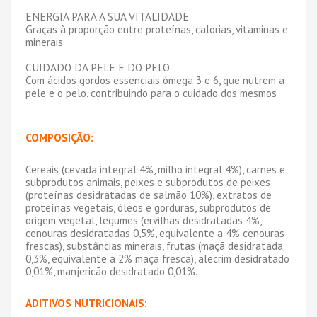
ENERGIA PARA A SUA VITALIDADE
Graças à proporção entre proteínas, calorias, vitaminas e
minerais
CUIDADO DA PELE E DO PELO
Com ácidos gordos essenciais ómega 3 e 6, que nutrem a
pele e o pelo, contribuindo para o cuidado dos mesmos
COMPOSIÇÃO:
Cereais (cevada integral 4%, milho integral 4%), carnes e
subprodutos animais, peixes e subprodutos de peixes
(proteínas desidratadas de salmão 10%), extratos de
proteínas vegetais, óleos e gorduras, subprodutos de
origem vegetal, legumes (ervilhas desidratadas 4%,
cenouras desidratadas 0,5%, equivalente a 4% cenouras
frescas), substâncias minerais, frutas (maçã desidratada
0,3%, equivalente a 2% maçã fresca), alecrim desidratado
0,01%, manjericão desidratado 0,01%.
ADITIVOS NUTRICIONAIS: