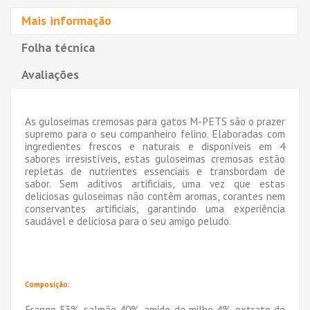
Mais informação
Folha técnica
Avaliações
As guloseimas cremosas para gatos M-PETS são o prazer
supremo para o seu companheiro felino. Elaboradas com
ingredientes frescos e naturais e disponíveis em 4
sabores irresistíveis, estas guloseimas cremosas estão
repletas de nutrientes essenciais e transbordam de
sabor. Sem aditivos artificiais, uma vez que estas
deliciosas guloseimas não contêm aromas, corantes nem
conservantes artificiais, garantindo uma experiência
saudável e deliciosa para o seu amigo peludo.
Composição:
Frango 53%, salmão 40%, amido de milho 4%, extrato de