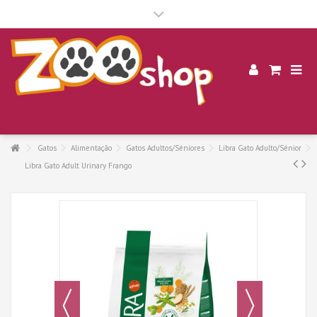
.
Gatos
Alimentação
Gatos Adultos/Séniores
Libra Gato Adulto/Sénior
Libra Gato Adult Urinary Frango