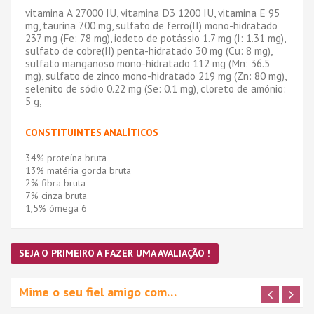
vitamina A 27000 IU, vitamina D3 1200 IU, vitamina E 95
mg, taurina 700 mg, sulfato de ferro(II) mono-hidratado
237 mg (Fe: 78 mg), iodeto de potássio 1.7 mg (I: 1.31 mg),
sulfato de cobre(II) penta-hidratado 30 mg (Cu: 8 mg),
sulfato manganoso mono-hidratado 112 mg (Mn: 36.5
mg), sulfato de zinco mono-hidratado 219 mg (Zn: 80 mg),
selenito de sódio 0.22 mg (Se: 0.1 mg), cloreto de amónio:
5 g,
CONSTITUINTES ANALÍTICOS
34% proteína bruta
13% matéria gorda bruta
2% fibra bruta
7% cinza bruta
1,5% ómega 6
SEJA O PRIMEIRO A FAZER UMA AVALIAÇÃO !
Mime o seu fiel amigo com…