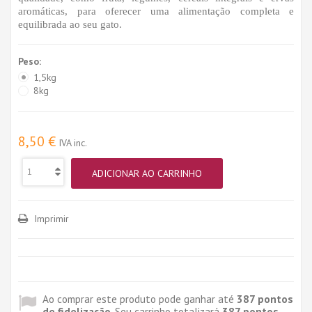
aromáticas, para oferecer uma alimentação completa e
equilibrada ao seu gato.
Peso:
1,5kg
8kg
8,50 €
IVA inc.
ADICIONAR AO CARRINHO
Imprimir
Ao comprar este produto pode ganhar até
387
pontos
de fidelização
. Seu carrinho totalizará
387
pontos