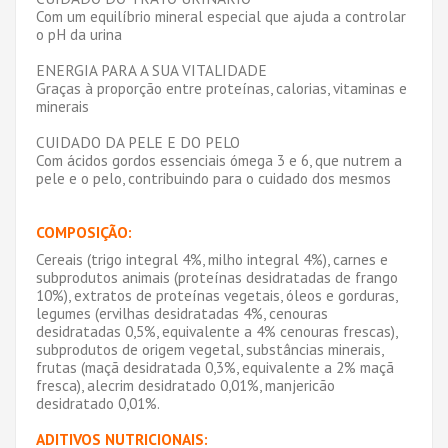
Com um equilíbrio mineral especial que ajuda a controlar
o pH da urina
ENERGIA PARA A SUA VITALIDADE
Graças à proporção entre proteínas, calorias, vitaminas e
minerais
CUIDADO DA PELE E DO PELO
Com ácidos gordos essenciais ómega 3 e 6, que nutrem a
pele e o pelo, contribuindo para o cuidado dos mesmos
COMPOSIÇÃO:
Cereais (trigo integral 4%, milho integral 4%), carnes e
subprodutos animais (proteínas desidratadas de frango
10%), extratos de proteínas vegetais, óleos e gorduras,
legumes (ervilhas desidratadas 4%, cenouras
desidratadas 0,5%, equivalente a 4% cenouras frescas),
subprodutos de origem vegetal, substâncias minerais,
frutas (maçã desidratada 0,3%, equivalente a 2% maçã
fresca), alecrim desidratado 0,01%, manjericão
desidratado 0,01%.
ADITIVOS NUTRICIONAIS: