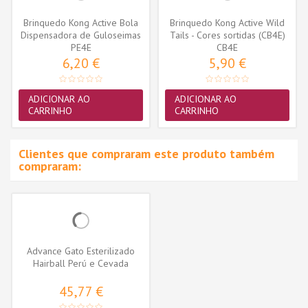
Brinquedo Kong Active Bola
Brinquedo Kong Active Wild
Dispensadora de Guloseimas
Tails - Cores sortidas (CB4E)
(PE4E)
PE4E
CB4E
6,20 €
5,90 €
ADICIONAR AO
ADICIONAR AO
CARRINHO
CARRINHO
Clientes que compraram este produto também
compraram:
Advance Gato Esterilizado
Hairball Perú e Cevada
45,77 €