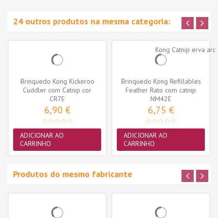
24 outros produtos na mesma categoria:
Brinquedo Kong Kickeroo
Brinquedo Kong Refillables
Cuddler com Catnip cor
Feather Rato com catnip
sortida...
CR7E
(NM42E)
NM42E
6,90 €
6,75 €
ADICIONAR AO
ADICIONAR AO
CARRINHO
CARRINHO
Produtos do mesmo fabricante