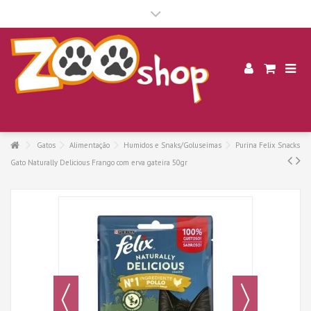
.
Gatos
Alimentação
Humidos e Snaks/Goluseimas
Purina Felix Snacks
Gato Naturally Delicious Frango com erva gateira 50gr