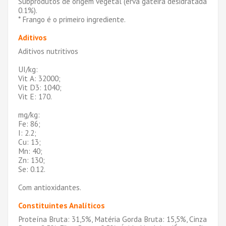
Subprodutos de origem vegetal (erva gateira desidratada
0.1%).
* Frango é o primeiro ingrediente.
Aditivos
Aditivos nutritivos
UI/kg:
Vit A: 32000;
Vit D3: 1040;
Vit E: 170.
mg/kg:
Fe: 86;
I: 2.2;
Cu: 13;
Mn: 40;
Zn: 130;
Se: 0.12.
Com antioxidantes.
Constituintes Analíticos
Proteína Bruta: 31,5%, Matéria Gorda Bruta: 15,5%, Cinza