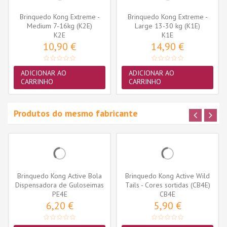
Brinquedo Kong Extreme -
Brinquedo Kong Extreme -
Medium 7-16kg (K2E)
Large 13-30 kg (K1E)
K2E
K1E
10,90 €
14,90 €
ADICIONAR AO
ADICIONAR AO
CARRINHO
CARRINHO
Produtos do mesmo fabricante
Brinquedo Kong Active Bola
Brinquedo Kong Active Wild
Dispensadora de Guloseimas
Tails - Cores sortidas (CB4E)
(PE4E)
PE4E
CB4E
6,20 €
5,90 €