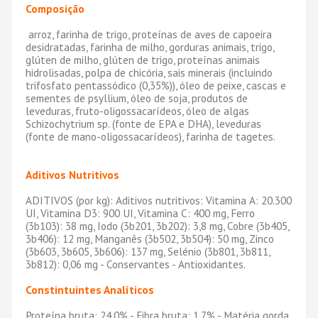
Composição
arroz, farinha de trigo, proteínas de aves de capoeira
desidratadas, farinha de milho, gorduras animais, trigo,
glúten de milho, glúten de trigo, proteínas animais
hidrolisadas, polpa de chicória, sais minerais (incluindo
trifosfato pentassódico (0,35%)), óleo de peixe, cascas e
sementes de psyllium, óleo de soja, produtos de
leveduras, fruto-oligossacarídeos, óleo de algas
Schizochytrium sp. (fonte de EPA e DHA), leveduras
(fonte de mano-oligossacarídeos), farinha de tagetes.
Aditivos Nutritivos
ADITIVOS (por kg): Aditivos nutritivos: Vitamina A: 20.300
UI, Vitamina D3: 900 UI, Vitamina C: 400 mg, Ferro
(3b103): 38 mg, Iodo (3b201, 3b202): 3,8 mg, Cobre (3b405,
3b406): 12 mg, Manganês (3b502, 3b504): 50 mg, Zinco
(3b603, 3b605, 3b606): 137 mg, Selénio (3b801, 3b811,
3b812): 0,06 mg - Conservantes - Antioxidantes.
Constintuintes Analíticos
Proteína bruta: 24,0% - Fibra bruta: 1,7% - Matéria gorda