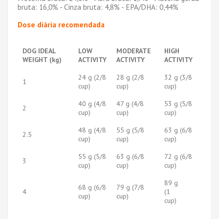
bruta: 16,0% - Cinza bruta: 4,8% - EPA/DHA: 0,44%
Dose diária recomendada
DOG IDEAL
LOW
MODERATE
HIGH
WEIGHT (kg)
ACTIVITY
ACTIVITY
ACTIVITY
24 g (2/8
28 g (2/8
32 g (3/8
1
cup)
cup)
cup)
40 g (4/8
47 g (4/8
53 g (5/8
2
cup)
cup)
cup)
48 g (4/8
55 g (5/8
63 g (6/8
2.5
cup)
cup)
cup)
55 g (5/8
63 g (6/8
72 g (6/8
3
cup)
cup)
cup)
89 g
68 g (6/8
79 g (7/8
4
(1
cup)
cup)
cup)