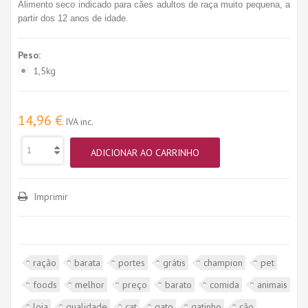
Alimento seco indicado para cães adultos de raça muito pequena, a
partir dos 12 anos de idade.
Peso:
1,5kg
14,96 €
IVA inc.
ADICIONAR AO CARRINHO
Imprimir
ração
barata
portes
grátis
champion
pet
foods
melhor
preço
barato
comida
animais
loja
qualidade
cat
gato
gatinho
cão