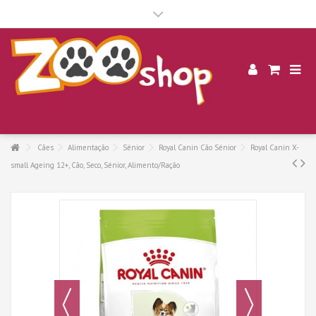
.
Cães
Alimentação
Sénior
Royal Canin Cão Sénior
Royal Canin X-
small Ageing 12+, Cão, Seco, Sénior, Alimento/Ração